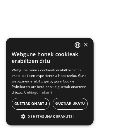
×
Webgune honek cookieak
BASQUE
erabiltzen ditu
SPANISH
Webgune honek cookieak erabiltzen ditu
erabiltzaileen esperientzia hobetzeko. Gure
webgunea erabiliz gero, gure Cookie
Politikaren arabera cookie guztiak onartzen
dituzu.
Gehiago irakurri
GUZTIAK UKATU
GUZTIAK ONARTU
XEHETASUNAK ERAKUTSI