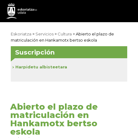
Eskoriatza
>
Servicios
>
Cultura
> Abierto el plazo de
matriculación en Hankamotx bertso eskola
Suscripción
Harpidetu albisteetara
Abierto el plazo de
matriculación en
Hankamotx bertso
eskola