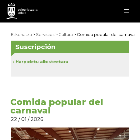
Eskoriatza
>
Servicios
>
Cultura
> Comida popular del carnaval
Suscripción
Harpidetu albisteetara
Comida popular del
carnaval
22 / 01 / 2026