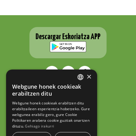
Descargar Eskoriatza APP
×
Webgune honek cookieak
BASQUE
ESKORIATZAKO UDALA
erabiltzen ditu
Fernando Eskoriatza plaza 1
SPANISH
20540 Eskoriatza (Gipuzkoa)
Webgune honek cookieak erabiltzen ditu
Tel.: 943 71 44 07
erabiltzaileen esperientzia hobetzeko. Gure
hazi@eskoriatza.eus
webgunea erabiliz gero, gure Cookie
Politikaren arabera cookie guztiak onartzen
Contacto
dituzu.
Gehiago irakurri
Aviso legal
Política de privacidad