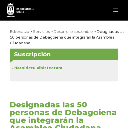
Eskoriatza
>
Servicios
>
Desarrollo sostenible
> Designadas las
50 personas de Debagoiena que integrarán la Asamblea
Ciudadana
Suscripción
Harpidetu albisteetara
Designadas las 50
personas de Debagoiena
que integrarán la
Asamblea Ciudadana