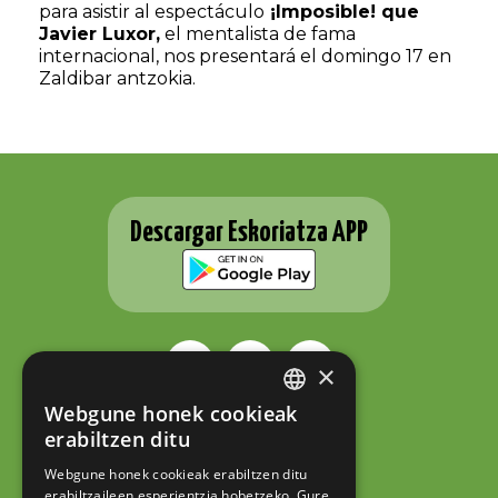
para asistir al espectáculo
¡Imposible! que
Javier Luxor,
el mentalista de fama
internacional, nos presentará el domingo 17 en
Zaldibar antzokia.
Descargar Eskoriatza APP
×
Webgune honek cookieak
BASQUE
ESKORIATZAKO UDALA
erabiltzen ditu
Fernando Eskoriatza plaza 1
SPANISH
20540 Eskoriatza (Gipuzkoa)
Webgune honek cookieak erabiltzen ditu
Tel.: 943 71 44 07
erabiltzaileen esperientzia hobetzeko. Gure
hazi@eskoriatza.eus