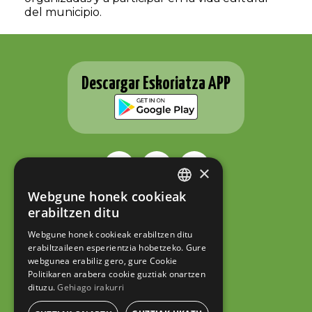
del municipio.
Descargar Eskoriatza APP
×
Webgune honek cookieak
BASQUE
ESKORIATZAKO UDALA
erabiltzen ditu
Fernando Eskoriatza plaza 1
SPANISH
20540 Eskoriatza (Gipuzkoa)
Webgune honek cookieak erabiltzen ditu
Tel.: 943 71 44 07
erabiltzaileen esperientzia hobetzeko. Gure
hazi@eskoriatza.eus
webgunea erabiliz gero, gure Cookie
Politikaren arabera cookie guztiak onartzen
Contacto
dituzu.
Gehiago irakurri
Aviso legal
Política de privacidad