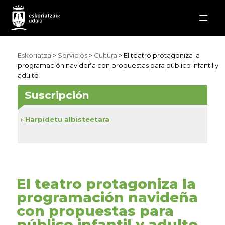
Eskoriatza
>
Servicios
>
Cultura
> El teatro protagoniza la
programación navideña con propuestas para público infantil y
adulto
Suscripción
Harpidetu albisteetara
El teatro protagoniza la
programación navideña
con propuestas para
público infantil y adulto