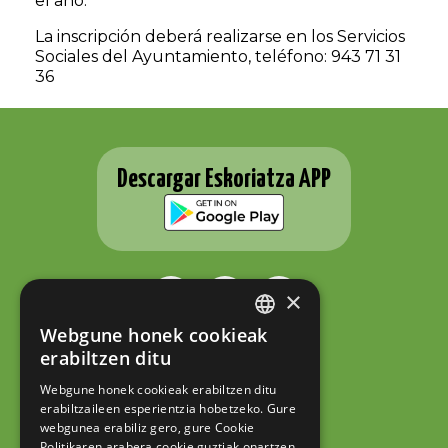
el año.
La inscripción deberá realizarse en los Servicios
Sociales del Ayuntamiento, teléfono: 943 71 31
36
Descargar Eskoriatza APP
×
Webgune honek cookieak
BASQUE
ESKORIATZAKO UDALA
erabiltzen ditu
Fernando Eskoriatza plaza 1
SPANISH
20540 Eskoriatza (Gipuzkoa)
Webgune honek cookieak erabiltzen ditu
Tel.: 943 71 44 07
erabiltzaileen esperientzia hobetzeko. Gure
hazi@eskoriatza.eus
webgunea erabiliz gero, gure Cookie
Politikaren arabera cookie guztiak onartzen