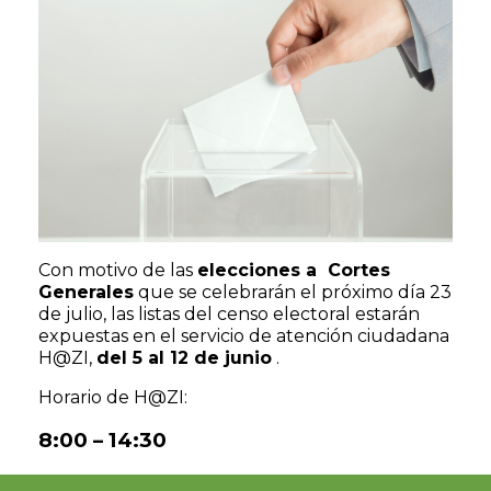
Con motivo de las
elecciones a Cortes
Generales
que se celebrarán el próximo día 23
de julio, las listas del censo electoral estarán
expuestas en el servicio de atención ciudadana
H@ZI,
del 5 al 12 de junio
.
Horario de H@ZI:
8:00 – 14:30