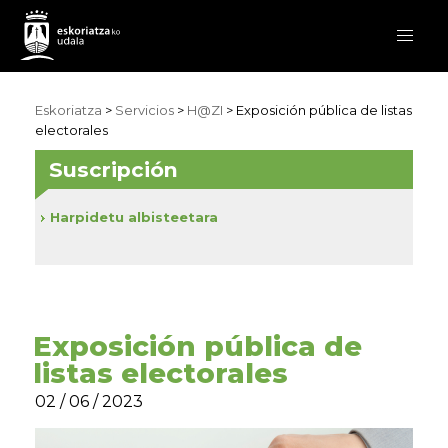
Eskoriatza
>
Servicios
>
H@ZI
> Exposición pública de listas
electorales
Suscripción
Harpidetu albisteetara
Exposición pública de
listas electorales
02 / 06 / 2023