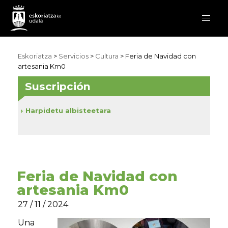
Eskoriatza
>
Servicios
>
Cultura
> Feria de Navidad con
artesania Km0
Suscripción
Harpidetu albisteetara
Feria de Navidad con
artesania Km0
27 / 11 / 2024
Una