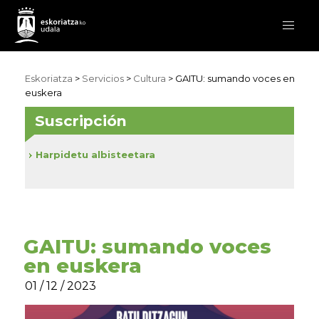
Eskoriatza
>
Servicios
>
Cultura
> GAITU: sumando voces en
euskera
Suscripción
Harpidetu albisteetara
GAITU: sumando voces
en euskera
01 / 12 / 2023