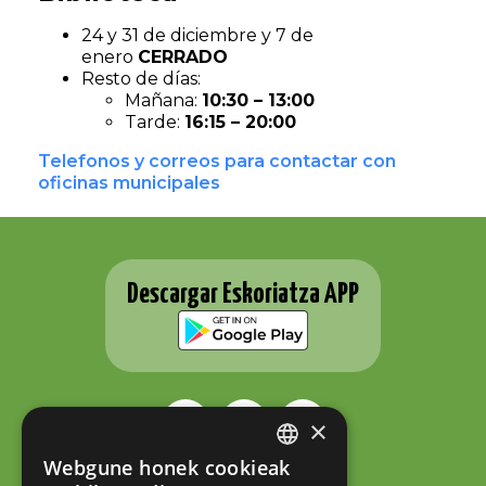
24 y 31 de diciembre y 7 de
enero
CERRADO
Resto de días:
Mañana:
10:30 – 13:00
Tarde:
16:15 – 20:00
Telefonos y correos para contactar con
oficinas municipales
Descargar Eskoriatza APP
×
Webgune honek cookieak
BASQUE
ESKORIATZAKO UDALA