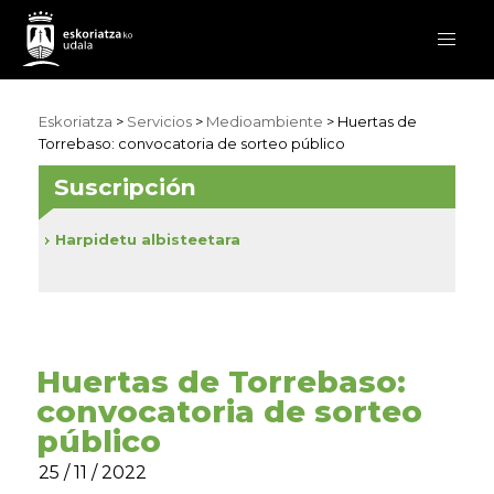
Eskoriatza
>
Servicios
>
Medioambiente
> Huertas de
Torrebaso: convocatoria de sorteo público
Suscripción
Harpidetu albisteetara
Huertas de Torrebaso:
convocatoria de sorteo
público
25 / 11 / 2022