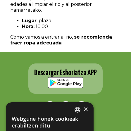
edades a limpiar el rio y al posterior
hamarretako.
Lugar
: plaza
Hora:
10:00
Como vamos a entrar al rio,
se recomienda
traer ropa adecuada
.
Descargar Eskoriatza APP
×
Webgune honek cookieak
BASQUE
ESKORIATZAKO UDALA
erabiltzen ditu
Fernando Eskoriatza plaza 1
SPANISH