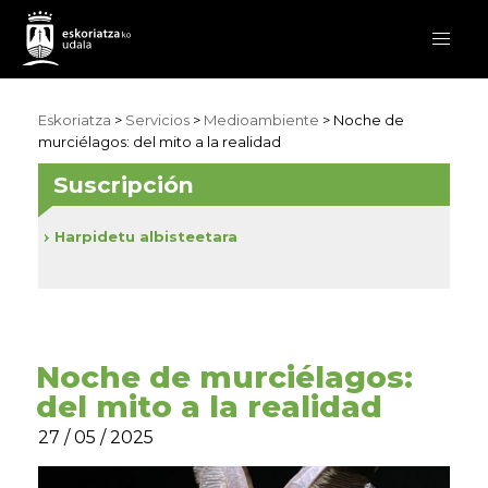
Eskoriatza
>
Servicios
>
Medioambiente
> Noche de
murciélagos: del mito a la realidad
Suscripción
Harpidetu albisteetara
Noche de murciélagos:
del mito a la realidad
27 / 05 / 2025