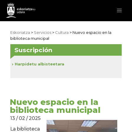
Eskoriatza
>
Servicios
>
Cultura
> Nuevo espacio en la
biblioteca municipal
Suscripción
Harpidetu albisteetara
Nuevo espacio en la
biblioteca municipal
13 / 02 / 2025
Reproductor
de
La biblioteca