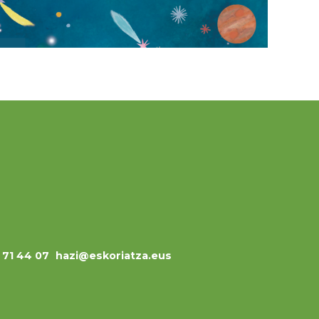
3 71 44 07
hazi@eskoriatza.eus