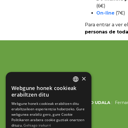
(6€)
On-line
(7€)
Para entrar a ver e
personas de toda
×
Webgune honek cookieak
BASQUE
erabiltzen ditu
SPANISH
ESKORIATZAKO UDALA
Fernan
Webgune honek cookieak erabiltzen ditu
erabiltzaileen esperientzia hobetzeko. Gure
webgunea erabiliz gero, gure Cookie
Politikaren arabera cookie guztiak onartzen
dituzu.
Gehiago irakurri