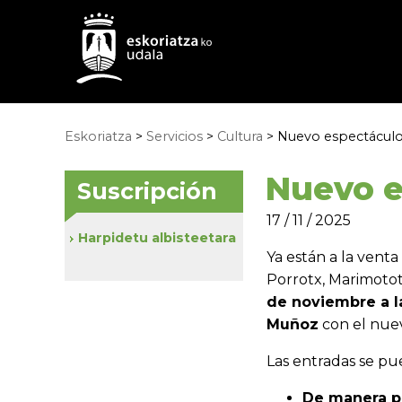
Eskoriatza
>
Servicios
>
Cultura
> Nuevo espectáculo 
Nuevo e
Suscripción
17 / 11 / 2025
Harpidetu albisteetara
Ya están a la vent
Porrotx, Marimotot
de noviembre a la
Muñoz
con el nue
Las entradas se pu
De manera pr