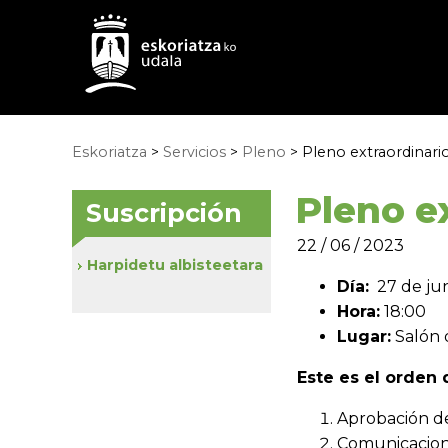
Eskoriatza
>
Servicios
>
Pleno
> Pleno extraordinario
Pleno e
Suscripción
22 / 06 / 2023
Harpidetu albisteetara
Día:
27 de jun
Hora:
18:00
Lugar:
Salón 
Este es el orden d
Aprobación de 
Comunicacione