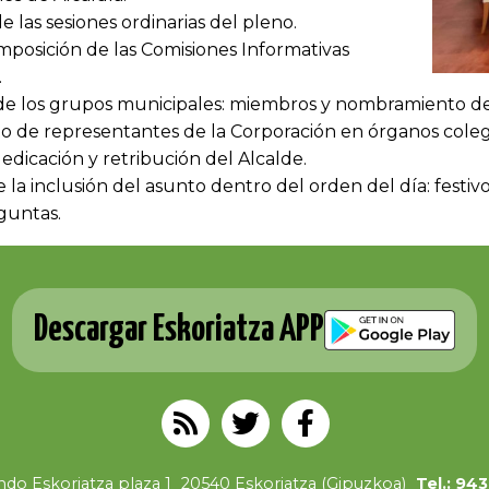
e las sesiones ordinarias del pleno.
mposición de las Comisiones Informativas
.
de los grupos municipales: miembros y nombramiento de
de representantes de la Corporación en órganos coleg
dicación y retribución del Alcalde.
e la inclusión del asunto dentro del orden del día: festiv
guntas.
Descargar Eskoriatza APP
do Eskoriatza plaza 1
20540 Eskoriatza (Gipuzkoa)
Tel.: 94