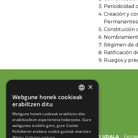
Periodicidad d
Creación y co
Permanentes
Constitución 
Nombramiento 
Régimen de de
Ratificación d
Ruegos y pre
×
Webgune honek cookieak
BASQUE
erabiltzen ditu
SPANISH
Webgune honek cookieak erabiltzen ditu
erabiltzaileen esperientzia hobetzeko. Gure
webgunea erabiliz gero, gure Cookie
Politikaren arabera cookie guztiak onartzen
ESKORIATZAKO UDALA
Fernan
dituzu.
Gehiago irakurri