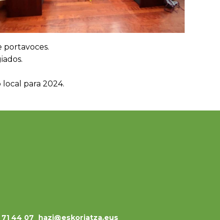
 portavoces.
iados.
o local para 2024.
3 71 44 07
hazi@eskoriatza.eus