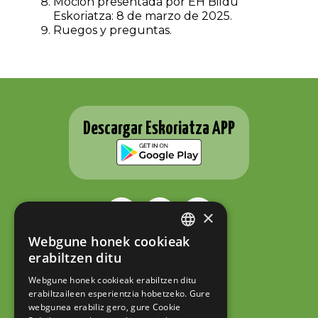
Moción presentada por EH Bildu
Eskoriatza: 8 de marzo de 2025.
Ruegos y preguntas.
Descargar Eskoriatza APP
×
Webgune honek cookieak
BASQUE
ESKORIATZAKO UDALA
erabiltzen ditu
Fernando Eskoriatza plaza 1
SPANISH
20540 Eskoriatza (Gipuzkoa)
Webgune honek cookieak erabiltzen ditu
Tel.: 943 71 44 07
erabiltzaileen esperientzia hobetzeko. Gure
hazi@eskoriatza.eus
webgunea erabiliz gero, gure Cookie