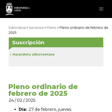
Eskoriatza
>
Servicios
>
Pleno
> Pleno ordinario de febrero de
2025
Suscripción
Harpidetu albisteetara
Pleno ordinario de
febrero de 2025
24 / 02 / 2025
Día:
27 de febrero, jueves.