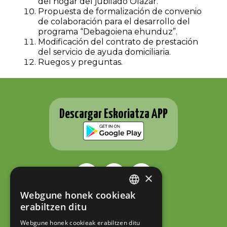
del hogar del jubilado Olazar.
Propuesta de formalización de convenio
de colaboración para el desarrollo del
programa “Debagoiena ehunduz”.
Modificación del contrato de prestación
del servicio de ayuda domiciliaria.
Ruegos y preguntas.
Descargar Eskoriatza APP
×
Webgune honek cookieak
BASQUE
ESKORIATZAKO UDALA
erabiltzen ditu
Fernando Eskoriatza plaza 1
SPANISH
20540 Eskoriatza (Gipuzkoa)
Webgune honek cookieak erabiltzen ditu
Tel.: 943 71 44 07