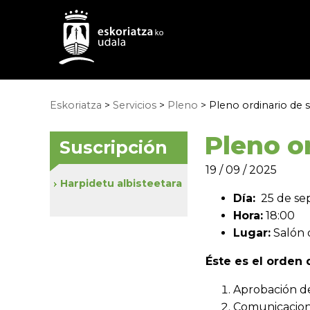
Eskoriatza
>
Servicios
>
Pleno
> Pleno ordinario de
Pleno o
Suscripción
19 / 09 / 2025
Harpidetu albisteetara
Día:
25 de sep
Hora:
18:00
Lugar:
Salón 
Éste es el orden d
Aprobación del
Comunicacione