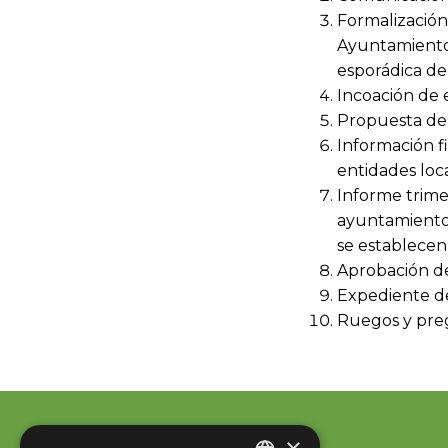
Formalización
Ayuntamiento 
esporádica de 
Incoación de 
Propuesta de t
Información f
entidades loca
Informe trimes
ayuntamiento (
se establecen
Aprobación de 
Expediente de
Ruegos y pre
×