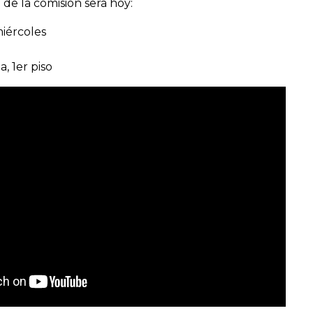
de la comisión será hoy:
iércoles
, 1er piso