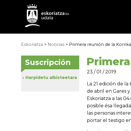
Eskoriatza
>
Noticias
> Primera reunión de la Korrik
Primera
Suscripción
23 / 01 / 2019
Harpidetu albisteetara
La 21 edición de la
de abril en Gares y 
Eskoriatza a las 04
posible ésa llegad
las personas inter
portar el testigo en