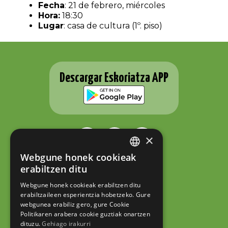
Fecha
: 21 de febrero, miércoles
Hora:
18:30
Lugar
: casa de cultura (1º. piso)
Descargar Eskoriatza APP
×
Webgune honek cookieak
BASQUE
ESKORIATZAKO UDALA
erabiltzen ditu
Fernando Eskoriatza plaza 1
SPANISH
20540 Eskoriatza (Gipuzkoa)
Webgune honek cookieak erabiltzen ditu
Tel.: 943 71 44 07
erabiltzaileen esperientzia hobetzeko. Gure
hazi@eskoriatza.eus
webgunea erabiliz gero, gure Cookie
Politikaren arabera cookie guztiak onartzen
Contacto
dituzu.
Gehiago irakurri