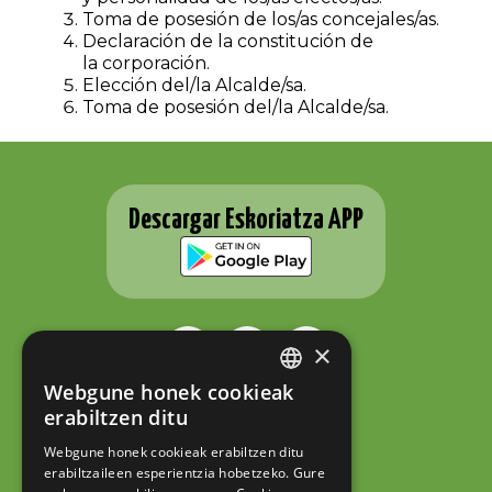
Toma de posesión de los/as concejales/as.
Declaración de la constitución de
la corporación.
Elección del/la Alcalde/sa.
Toma de posesión del/la Alcalde/sa.
Descargar Eskoriatza APP
×
Webgune honek cookieak
BASQUE
ESKORIATZAKO UDALA
erabiltzen ditu
Fernando Eskoriatza plaza 1
SPANISH
20540 Eskoriatza (Gipuzkoa)
Webgune honek cookieak erabiltzen ditu
Tel.: 943 71 44 07
erabiltzaileen esperientzia hobetzeko. Gure
hazi@eskoriatza.eus