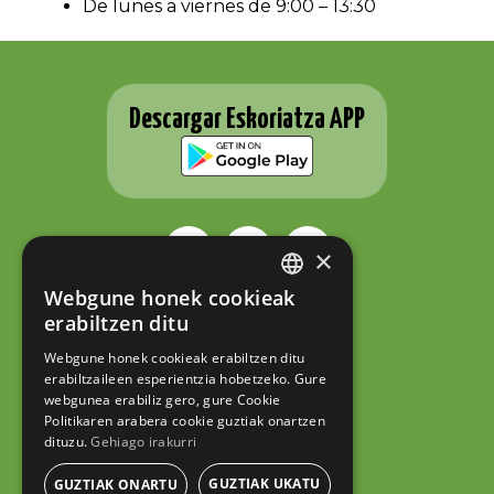
De lunes a viernes de 9:00 – 13:30
Descargar Eskoriatza APP
×
Webgune honek cookieak
BASQUE
ESKORIATZAKO UDALA
erabiltzen ditu
Fernando Eskoriatza plaza 1
SPANISH
20540 Eskoriatza (Gipuzkoa)
Webgune honek cookieak erabiltzen ditu
Tel.: 943 71 44 07
erabiltzaileen esperientzia hobetzeko. Gure
hazi@eskoriatza.eus
webgunea erabiliz gero, gure Cookie
Politikaren arabera cookie guztiak onartzen
Contacto
dituzu.
Gehiago irakurri
Aviso legal
Política de privacidad
GUZTIAK UKATU
GUZTIAK ONARTU