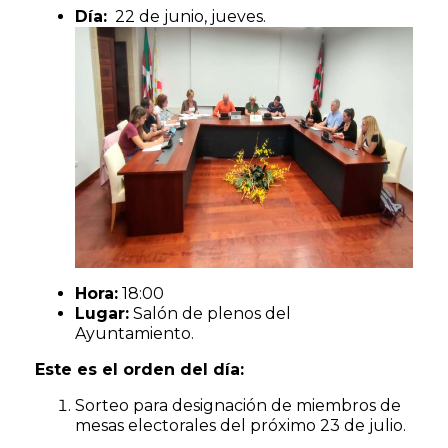
Día:
22 de junio, jueves.
Hora:
18:00
Lugar:
Salón de plenos del
Ayuntamiento.
Este es el orden del día:
Sorteo para designación de miembros de
mesas electorales del próximo 23 de julio.