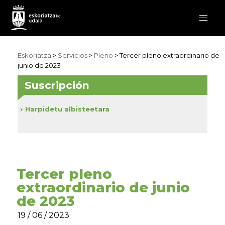
Eskoriatza
>
Servicios
>
Pleno
> Tercer pleno extraordinario de
junio de 2023
Suscripción
Harpidetu albisteetara
Tercer pleno
extraordinario de junio
de 2023
19 / 06 / 2023