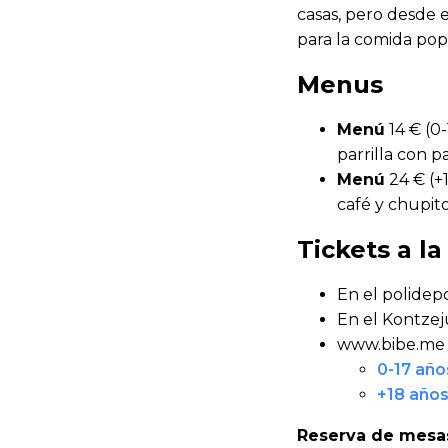
casas, pero desde 
para la comida popu
Menus
Menú
14 € (0-
parrilla con p
Menú
24 € (+1
café y chupito
Tickets a la
En el polidepo
En el Kontzeju
www.bibe.me 
0-17 año
+18 año
Reserva de mesa