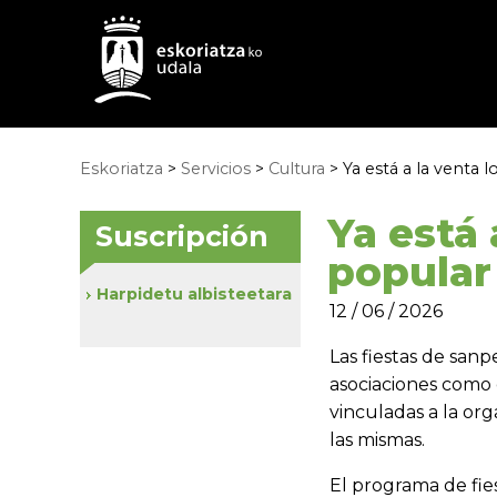
Eskoriatza
>
Servicios
>
Cultura
> Ya está a la venta 
Ya está 
Suscripción
popular
Harpidetu albisteetara
12 / 06 / 2026
Las fiestas de sanpe
asociaciones como 
vinculadas a la org
las mismas.
El programa de fies