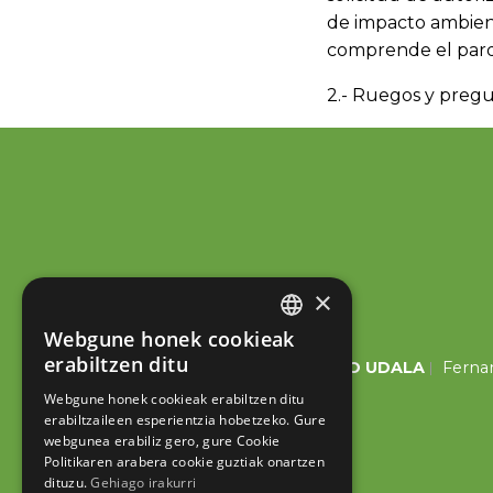
de impacto ambien
comprende el parqu
2.- Ruegos y pregu
×
Webgune honek cookieak
BASQUE
erabiltzen ditu
ESKORIATZAKO UDALA
Fernan
SPANISH
Webgune honek cookieak erabiltzen ditu
erabiltzaileen esperientzia hobetzeko. Gure
webgunea erabiliz gero, gure Cookie
Politikaren arabera cookie guztiak onartzen
dituzu.
Gehiago irakurri