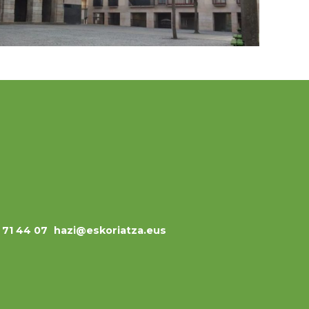
3 71 44 07
hazi@eskoriatza.eus