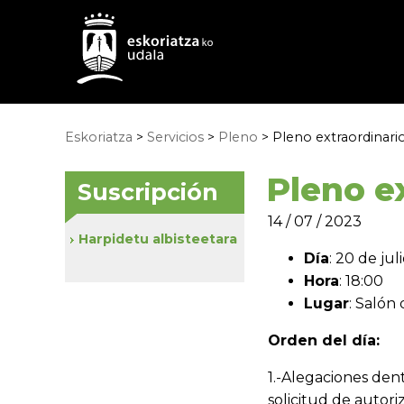
Eskoriatza
>
Servicios
>
Pleno
> Pleno extraordinario
Pleno ex
Suscripción
14 / 07 / 2023
Harpidetu albisteetara
Día
: 20 de jul
Hora
: 18:00
Lugar
: Salón
Orden del día:
1.-Alegaciones den
solicitud de autori