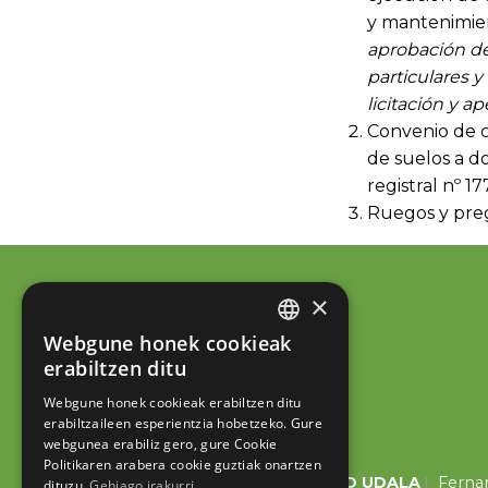
y mantenimie
aprobación de
particulares y
licitación y a
Convenio de c
de suelos a d
registral nº 1
Ruegos y pre
×
Webgune honek cookieak
BASQUE
erabiltzen ditu
SPANISH
Webgune honek cookieak erabiltzen ditu
erabiltzaileen esperientzia hobetzeko. Gure
webgunea erabiliz gero, gure Cookie
Politikaren arabera cookie guztiak onartzen
ESKORIATZAKO UDALA
Fernan
dituzu.
Gehiago irakurri