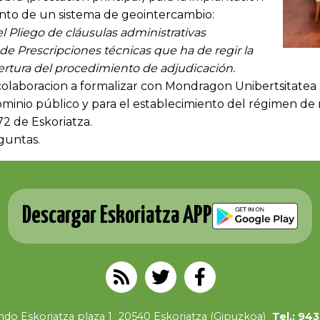
nto de un sistema de geointercambio:
l Pliego de cláusulas administrativas
 de Prescripciones técnicas que ha de regir la
pertura del procedimiento de adjudicación.
olaboracion a formalizar con Mondragon Unibertsitatea
ominio público y para el establecimiento del régimen de 
772 de Eskoriatza.
guntas.
Descargar Eskoriatza APP
do Eskoriatza plaza 1
20540 Eskoriatza (Gipuzkoa)
Tel.: 94