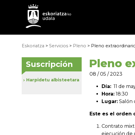
Eskoriatza
>
Servicios
>
Pleno
> Pleno extraordinari
Pleno e
Suscripción
08 / 05 / 2023
Harpidetu albisteetara
Día:
11 de may
Hora:
18:30
Lugar:
Salón 
Este es el orden d
Contrato mixt
ejecución de o