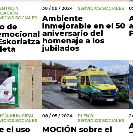
ENTUD Y
30 / 09 / 2024
SERVICIOS SOCIALES
0
CACIÓN
Ambiente
VICIOS SOCIALES
inmejorable en el 50
a
o de
aniversario del
emocional
homenaje a los
Eskoriatza
jubilados
leta
ICÍA MUNICIPAL
08 / 05 / 2024
PLENO
2
VICIOS SOCIALES
SERVICIOS SOCIALES
A
e el uso
MOCIÓN sobre el