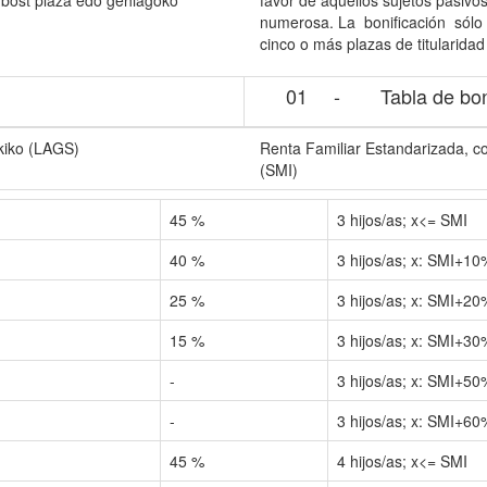
n bost plaza edo gehiagoko
favor de aquellos sujetos pasivos
numerosa. La bonificación sólo 
cinco o más plazas de titularidad
01
-
Tabla de bon
ekiko (LAGS)
Renta Familiar Estandarizada, c
(SMI)
45
%
3 hijos/as; x<= SMI
40
%
3 hijos/as; x: SMI+10
25
%
3 hijos/as; x: SMI+20
15
%
3 hijos/as; x: SMI+30
-
3 hijos/as; x: SMI+50
-
3 hijos/as; x: SMI+60
45
%
4 hijos/as; x<= SMI