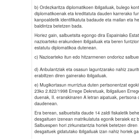
b) Ordezkaritza diplomatikoen ibilgailuak, bulego kon
diplomatikoenak eta kreditatuta dauden karrerako fun
kanpoaldetik identifikatuta badaude eta mailan eta h
baldintza betetzen bada.
Horiez gain, salbuetsita egongo dira Espainiako Est
nazioarteko erakundeen ibilgailuak eta beren funtzio
estatutu diplomatikoa dutenean.
c) Nazioarteko itun edo hitzarmenen ondorioz salbues
d) Anbulantziak eta osasun laguntzarako nahiz zauri
erabiltzen diren gainerako ibilgailuak.
e) Mugikortasun murriztua duten pertsonentzat egoki
23ko 2.822/1998 Errege Dekretuak, Ibilgailuen Erre
duenak, II. eranskinaren A letran aipatuak, pertsona
daudenean.
Era berean, salbuetsita daude 14 zaldi fiskaletik beher
desgaituen izenean matrikulatuta egonik beraiek ez b
Salbuespen hori zirkunstantzia horiek betetzen diren
desgaituek gidatutako ibilgailuak izan nahiz horiek ga