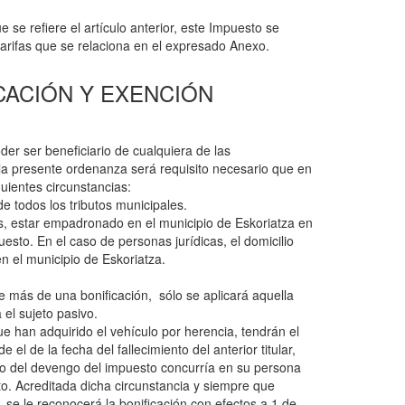
e se refiere el artículo anterior, este Impuesto se
 tarifas que se relaciona en el expresado Anexo.
CACIÓN Y EXENCIÓN
r ser beneficiario de cualquiera de las
la presente ordenanza será requisito necesario que en
guientes circunstancias:
de todos los tributos municipales.
cas, estar empadronado en el municipio de Eskoriatza en
sto. En el caso de personas jurídicas, el domicilio
n el municipio de Eskoriatza.
e más de una bonificación, sólo se aplicará aquella
 el sujeto pasivo.
ue han adquirido el vehículo por herencia, tendrán el
el de la fecha del fallecimiento del anterior titular,
o del devengo del impuesto concurría en su persona
o. Acreditada dicha circunstancia y siempre que
, se le reconocerá la bonificación con efectos a 1 de