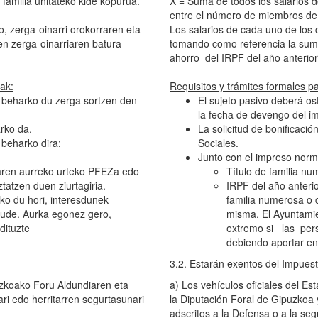
i familia unitateko kide kopurua.
X = Suma de todos los salarios d
entre el número de miembros de 
o, zerga-oinarri orokorraren eta
Los salarios de cada uno de los
n zerga-oinarriaren batura
tomando como referencia la suma
ahorro del IRPF del año anterior 
lak:
Requisitos y trámites formales par
an beharko du zerga sortzen den
El sujeto pasivo deberá os
la fecha de devengo del i
rko da.
La solicitud de bonificaci
 beharko dira:
Sociales.
Junto con el impreso norm
raren aurreko urteko PFEZa edo
Título de familia n
tatzen duen ziurtagiria.
IRPF del año anterio
ko du hori, interesdunek
familia numerosa o c
aude. Aurka egonez gero,
misma. El Ayuntamie
dituzte
extremo si las pers
debiendo aportar en
3.2. Estarán exentos del Impuest
zkoako Foru Aldundiaren eta
a) Los vehículos oficiales del 
sari edo herritarren segurtasunari
la Diputación Foral de Gipuzkoa
adscritos a la Defensa o a la se