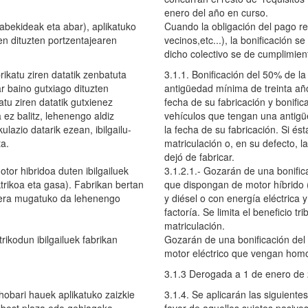
enero del año en curso.
abekideak eta abar), aplikatuko
Cuando la obligación del pago r
en dituzten portzentajearen
vecinos,etc...), la bonificación 
dicho colectivo se de cumplimient
ikatu ziren datatik zenbatuta
3.1.1. Bonificación del 50% de l
r baino gutxiago dituzten
antigüedad mínima de treinta añ
atu ziren datatik gutxienez
fecha de su fabricación y bonific
ez balitz, lehenengo aldiz
vehículos que tengan una antigü
lazio datarik ezean, ibilgailu-
la fecha de su fabricación. Si és
ta.
matriculación o, en su defecto, l
dejó de fabricar.
tor hibridoa duten ibilgailuek
3.1.2.1.- Gozarán de una bonifica
ktrikoa eta gasa). Fabrikan bertan
que dispongan de motor híbrido (
tera mugatuko da lehenengo
y diésel o con energía eléctrica
factoría. Se limita el beneficio tr
matriculación.
ikodun ibilgailuek fabrikan
Gozarán de una bonificación del 
motor eléctrico que vengan homo
3.1.3 Derogada a 1 de enero de
 hobari hauek aplikatuko zaizkie
3.1.4. Se aplicarán las siguiente