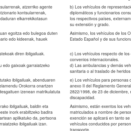
tsularrenak, atzerriko agente
b) Los vehículos de representaci
tzionario kontsularrenak,
diplomáticos y funcionarios cons
edaduran elkarrekikotasun
los respectivos países, externam
su extensión y grado.
atuan egoitza edo bulegoa duten
Asimismo, los vehículos de los O
nario edo kideenak, hauek
Estado Español y de sus funcion
tekoak diren ibilgailuak.
c) Los vehículos respecto de los 
convenios internacionales.
tu edo gaixoak garraiatzeko
d) Las ambulancias y demás vehí
sanitaria o al traslado de herido
tutako ibilgailuak, abenduaren
e) Los vehículos para personas de
gelamendu Orokorra onartzen
anexo II del Reglamento General
 desgaituen izenean matrikulatuta
2822/1998, de 23 de diciembre,
discapacidad.
ako ibilgailuak, baldin eta
Asimismo, están exentos los vehí
este inork erabiltzeko badira
matriculados a nombre de person
 artean aplikatuko da, pertsona
exención se aplicará en tanto se
rraiatzeko ibilgailuak izan.
vehículos conducidos por person
transporte.