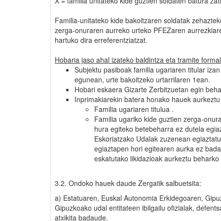
X = familia unitateko kide guztien soldaten batura zat
Familia-unitateko kide bakoitzaren soldatak zehaztek
zerga-onuraren aurreko urteko PFEZaren aurrezkiare
hartuko dira erreferentziatzat.
Hobaria jaso ahal izateko baldintza eta tramite forma
Subjektu pasiboak familia ugariaren titular iz
egunean, urte bakoitzeko urtarrilaren 1ean.
Hobari eskaera Gizarte Zerbitzuetan egin beha
Inprimakiarekin batera honako hauek aurkeztu
Familia ugariaren titulua .
Familia ugariko kide guztien zerga-onu
hura egiteko betebeharra ez dutela egiaz
Eskoriatzako Udalak zuzenean egiaztatu
egiaztapen hori egitearen aurka ez bad
eskatutako likidazioak aurkeztu beharko 
3.2. Ondoko hauek daude Zergatik salbuetsita:
a) Estatuaren, Euskal Autonomia Erkidegoaren, Gipu
Gipuzkoako udal entitateen ibilgailu ofizialak, defent
atxikita badaude.