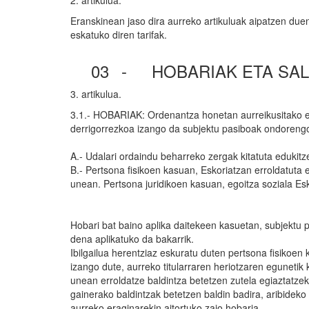
2. artikulua.
Eranskinean jaso dira aurreko artikuluak aipatzen due
eskatuko diren tarifak.
03
-
HOBARIAK ETA SA
3. artikulua.
3.1.- HOBARIAK: Ordenantza honetan aurreikusitako ed
derrigorrezkoa izango da subjektu pasiboak ondorengo
A.- Udalari ordaindu beharreko zergak kitatuta edukitz
B.- Pertsona fisikoen kasuan, Eskoriatzan erroldatuta
unean. Pertsona juridikoen kasuan, egoitza soziala Esk
Hobari bat baino aplika daitekeen kasuetan, subjektu 
dena aplikatuko da bakarrik.
Ibilgailua herentziaz eskuratu duten pertsona fisikoen
izango dute, aurreko titularraren heriotzaren egunetik 
unean erroldatze baldintza betetzen zutela egiaztatzek
gainerako baldintzak betetzen baldin badira, aribideko e
aurreko eraginarekin aitortuko zaio hobaria.