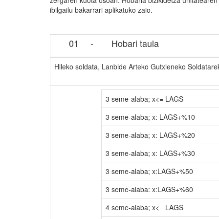
zergaren kuota osoan. Hobaria bizikidetza unitateare
ibilgailu bakarrari aplikatuko zaio.
01
-
Hobari taula
Hileko soldata, Lanbide Arteko Gutxieneko Soldatar
3 seme-alaba; x<= LAGS
3 seme-alaba; x: LAGS+%10
3 seme-alaba; x: LAGS+%20
3 seme-alaba; x: LAGS+%30
3 seme-alaba; x:LAGS+%50
3 seme-alaba: x:LAGS+%60
4 seme-alaba; x<= LAGS