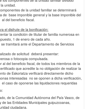
e los componentes de la unidad familiar dividido
la unidad.
 componentes de la unidad familiar se determinará
 de base imponible general y la base imponible del
al del beneficio fiscal.
a el disfrute de la bonificación:
tentar la condición de titular de familia numerosa en
mpuesto, 1 de enero de cada año.
ón se tramitará ante el Departamento de Servicios
alizado de solicitud deberá presentar:
umerosa o fotocopia compulsada.
r al del beneficio fiscal, de todos los miembros de la
ertificado que acredite la no obligación de realizar la
nto de Eskoriatza verificará directamente dicho
onas interesadas no se oponen a dicha verificación,
 el caso de oponerse las liquidaciones requeridas
o:
Estado, de la Comunidad Autónoma del País Vasco, de
 y de las Entidades Municipales guipuzcoanas,
guridad ciudadana.