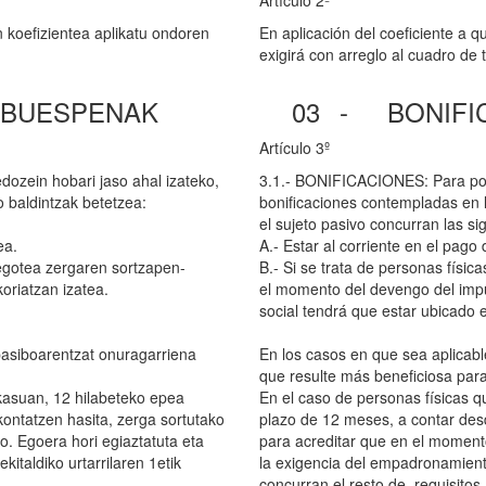
Artículo 2º
n koefizientea aplikatu ondoren
En aplicación del coeficiente a qu
exigirá con arreglo al cuadro de
LBUESPENAK
03
-
BONIFI
Artículo 3º
ozein hobari jaso ahal izateko,
3.1.- BONIFICACIONES: Para pode
 baldintzak betetzea:
bonificaciones contempladas en 
el sujeto pasivo concurran las si
ea.
A.- Estar al corriente en el pago 
 egotea zergaren sortzapen-
B.- Si se trata de personas físi
oriatzan izatea.
el momento del devengo del impue
social tendrá que estar ubicado e
pasiboarentzat onuragarriena
En los casos en que sea aplicabl
que resulte más beneficiosa para
 kasuan, 12 hilabeteko epea
En el caso de personas físicas q
kontatzen hasita, zerga sortutako
plazo de 12 meses, a contar desde 
o. Egoera hori egiaztatuta eta
para acreditar que en el moment
kitaldiko urtarrilaren 1etik
la exigencia del empadronamient
concurran el resto de requisitos 