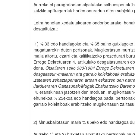
Aurreko bi paragrafoetan aipatutako salbuespenak ibi
zaizkie aplikagarriak horien onuradun diren subjektu
Letra honetan xedatutakoaren ondorioetarako, honak
desgaitutzat:
1) % 33 edo handiagoko eta % 65 baino gutxiagoko
mugatuarekin duten pertsonak. Mugikortasun murrizt
maila aitortu, ezarri eta kalifikatzeko prozedurari b
Errege Dekretuaren 4. artikuluko desgaitasunaren eb
dena
.
Otsailaren 1eko 383/1984 Errege Dekretuaren 
desgaitasun-mailaren eta garraio kolektiboak erabilt
izatearen zehaztapenaren artean eskatzen den harr
Jardueraren Gaitasunak/Mugak Ebaluatzeko Baremoa 
4. eranskinean jasotzen den moduan, mugikortasun
ehunekoa % 25ekoa edo handiagoa bada, pertsonak 
garraio kolektiboak erabiltzeko mugikortasun zailtasu
2) Minusbaliotasun maila % 65eko edo handiagoa du
Aurreko 1) eta 2) hizkietan aipatutako pertsonak mu