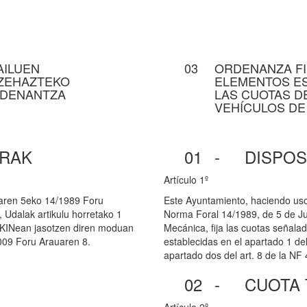
AILUEN
03
ORDENANZA FI
ZEHAZTEKO
ELEMENTOS ES
RDENANTZA
LAS CUOTAS D
VEHÍCULOS DE
RAK
01
-
DISPOS
Artículo 1º
ilaren 5eko 14/1989 Foru
Este Ayuntamiento, haciendo uso d
, Udalak artikulu horretako 1
Norma Foral 14/1989, de 5 de Ju
SKINean jasotzen diren moduan
Mecánica, fija las cuotas señal
2009 Foru Arauaren 8.
establecidas en el apartado 1 del 
apartado dos del art. 8 de la NF
02
-
CUOTA 