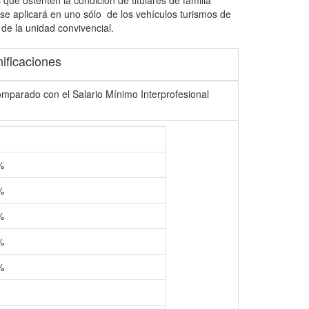
 que ostenten la condición de titulares de familia
se aplicará en uno sólo de los vehículos turismos de
 de la unidad convivencial.
ificaciones
omparado con el Salario Mínimo Interprofesional
%
%
%
%
%