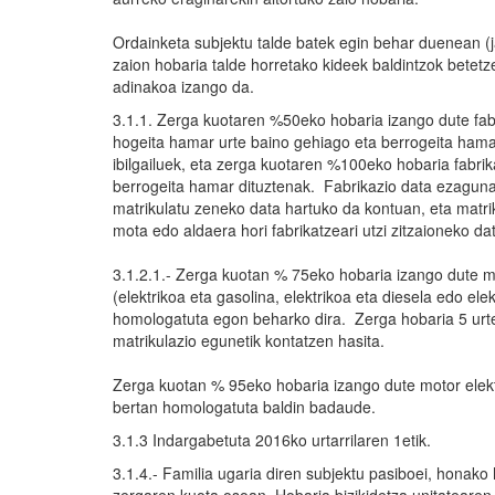
Ordainketa subjektu talde batek egin behar duenean (j
zaion hobaria talde horretako kideek baldintzok betetz
adinakoa izango da.
3.1.1. Zerga kuotaren %50eko hobaria izango dute fabr
hogeita hamar urte baino gehiago eta berrogeita hama
ibilgailuek, eta zerga kuotaren %100eko hobaria fabrik
berrogeita hamar dituztenak. Fabrikazio data ezaguna 
matrikulatu zeneko data hartuko da kontuan, eta matriku
mota edo aldaera hori fabrikatzeari utzi zitzaioneko da
3.1.2.1.- Zerga kuotan % 75eko hobaria izango dute mo
(elektrikoa eta gasolina, elektrikoa eta diesela edo ele
homologatuta egon beharko dira. Zerga hobaria 5 ur
matrikulazio egunetik kontatzen hasita.
Zerga kuotan % 95eko hobaria izango dute motor elektr
bertan homologatuta baldin badaude.
3.1.3 Indargabetuta 2016ko urtarrilaren 1etik.
3.1.4.- Familia ugaria diren subjektu pasiboei, honako