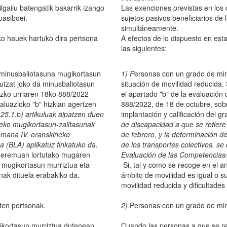
lgailu batengatik bakarrik izango
Las exenciones previstas en los d
 pasiboei.
sujetos pasivos beneficiarios de
simultáneamente.
o hauek hartuko dira pertsona
A efectos de lo dispuesto en est
las siguientes:
 minusbaliotasuna mugikortasun
1)
P
ersonas con un grado de minu
utzat joko da minusbaliotasun
situación de movilidad reducida.
uruzko urriaren 18ko 888/2022
el apartado "b" de la evaluación 
aluazioko "b" hizkian agertzen
888/2022, de 18 de octubre, sobr
25.1.b) artikuluak aipatzen duen
implantación y calificación del g
zeko mugikortasun-zailtasunak
de discapacidad a que se refiere 
emana IV. eranskineko
de febrero, y la determinación de
(BLA) aplikatuz finkatuko da.
de los transportes colectivos, s
-eremuan lortutako mugaren
Evaluación de las Competencias/L
mugikortasun murriztua eta
Si, tal y como se recoge en el an
nak dituela erabakiko da.
ámbito de movilidad es igual o s
movilidad reducida y dificultades
ten pertsonak.
2)
Personas con un grado de minu
gikortasun murriztua dutenean
Cuando las personas a que se re