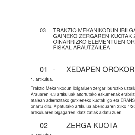
03
TRAKZIO MEKANIKODUN IBILG
GAINEKO ZERGAREN KUOTAK 
OINARRIZKO ELEMENTUEN O
FISKAL ARAUTZAILEA
01
-
XEDAPEN OROKOR
1. artikulua.
Trakzio Mekanikodun Ibilgailuen zergari buruzko uzta
Arauaren 4.3 artikuluak aitortutako eskumenak erabiliz
atalean adierazitako gutxieneko kuotak igo eta ERAN
onartu ditu. Aipatutako artikulua abenduaren 23ko 4/
artikuluaren bigagarren idatz zatiak aldatu zuen.
02
-
ZERGA KUOTA