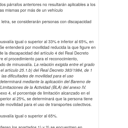
os párrafos anteriores no resultarán aplicables a los
 las mismas por más de un vehículo
a letra, se considerarán personas con discapacidad
svalía igual o superior al 33% e inferior al 65%, en
 Se entenderá por movilidad reducida la que figure en
de la discapacidad del artículo 4 del Real Decreto
e el procedimiento para el reconocimiento,
rado de minusvalía.
La relación exigida entre el grado
el artículo 25.1.b) del Real Decreto 383/1984, de 1
 las dificultades de movilidad para el uso
e determinará mediante la aplicación del Baremo de
imitaciones de la Actividad (BLA) del anexo IV.
exo 4, el porcentaje de limitación alcanzado en el
uperior al 25%, se determinará que la persona tiene
 de movilidad para el uso de transportes colectivos.
svalía igual o superior al 65%.
fieren los apartados 1) y 2) se encuentren en