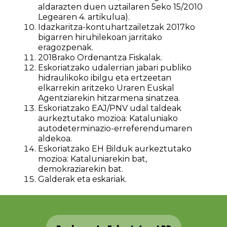
aldarazten duen uztailaren 5eko 15/2010
Legearen 4. artikulua).
Idazkaritza-kontuhartzailetzak 2017ko
bigarren hiruhilekoan jarritako
eragozpenak.
2018rako Ordenantza Fiskalak.
Eskoriatzako udalerrian jabari publiko
hidraulikoko ibilgu eta ertzeetan
elkarrekin aritzeko Uraren Euskal
Agentziarekin hitzarmena sinatzea.
Eskoriatzako EAJ/PNV udal taldeak
aurkeztutako mozioa: Kataluniako
autodeterminazio-erreferendumaren
aldekoa.
Eskoriatzako EH Bilduk aurkeztutako
mozioa: Kataluniarekin bat,
demokraziarekin bat.
Galderak eta eskariak.