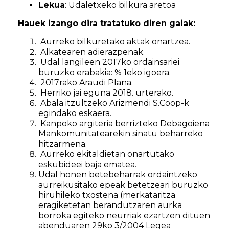
Lekua
: Udaletxeko bilkura aretoa
Hauek izango dira tratatuko diren gaiak:
Aurreko bilkuretako aktak onartzea.
Alkatearen adierazpenak.
Udal langileen 2017ko ordainsariei
buruzko erabakia: % 1eko igoera.
2017rako Araudi Plana.
Herriko jai eguna 2018. urterako.
Abala itzultzeko Arizmendi S.Coop-k
egindako eskaera.
Kanpoko argiteria berrizteko Debagoiena
Mankomunitatearekin sinatu beharreko
hitzarmena.
Aurreko ekitaldietan onartutako
eskubideei baja ematea.
Udal honen betebeharrak ordaintzeko
aurreikusitako epeak betetzeari buruzko
hiruhileko txostena (merkataritza
eragiketetan berandutzaren aurka
borroka egiteko neurriak ezartzen dituen
abenduaren 29ko 3/2004 Legea