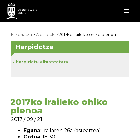
Eskoriatza
>
Albisteak
> 2017ko iraileko ohiko plenoa
Harpidetza
Harpidetu albisteetara
2017ko iraileko ohiko
plenoa
2017 / 09 / 21
Eguna
: Irailaren 26a (asteartea)
Ordua
: 18:30