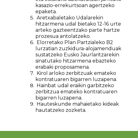
kasazio-errekurtsoan agertzeko
epaketa.
Aretxabaletako Udalarekin
hitzarmena udal bietako 12-16 urte
arteko gazteentzako parte hartze
prozesua antolatzeko.
Elorretako Plan Partzialeko B2
lurzatian zuzkidura-alojamenduak
sustatzeko Eusko Jaurlaritzarekin
sinatutako hitzarmena ebazteko
erabaki proposamena.
Kirol arloko zerbitzuak emateko
kontratuaren bigarren luzapena.
Hainbat udal eraikin garbitzeko
zerbitzua emateko kontratuaren
bigarren luzapena.
Hauteskunde mahaietako kideak
hautatzeko zozketa.