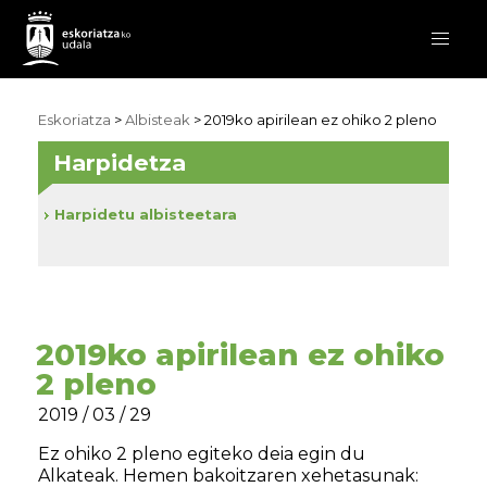
Eskoriatza
>
Albisteak
> 2019ko apirilean ez ohiko 2 pleno
Harpidetza
Harpidetu albisteetara
2019ko apirilean ez ohiko
2 pleno
2019 / 03 / 29
Ez ohiko 2 pleno egiteko deia egin du
Alkateak. Hemen bakoitzaren xehetasunak: