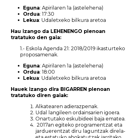
Eguna
: Apirilaren 1a (astelehena)
Ordua
: 17:30
Lekua
: Udaletxeko bilkura aretoa
Hau izango da LEHENENGO plenoan
tratatuko den gaia:
1.- Eskola Agenda 21: 2018/2019 ikasturteko
proposamenak.
Eguna
: Apirilaren 1a (astelehena)
Ordua
: 18:00
Lekua
: Udaletxeko bilkura aretoa
Hauek izango dira BIGARREN plenoan
tratatuko diren gaiak:
Alkatearen adierazpenak.
Udal langileen ordainsarien igoera.
Onartutako eskubideei baja ematea.
2017an egiteko programentzat eta
jarduerentzat diru laguntzak direla-
eta estatuko abokatutzak jarritako