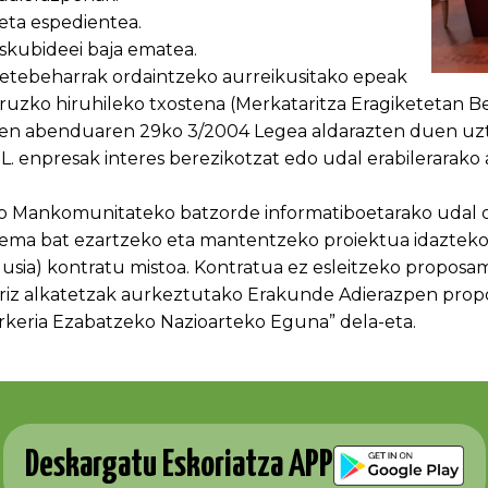
eta espedientea.
skubideei baja ematea.
etebeharrak ordaintzeko aurreikusitako epeak
ruzko hiruhileko txostena (Merkataritza Eragiketetan 
en abenduaren 29ko 3/2004 Legea aldarazten duen uztai
.L. enpresak interes berezikotzat edo udal erabilerarako
 Mankomunitateko batzorde informatiboetarako udal o
ema bat ezartzeko eta mantentzeko proiektua idazteko
gusia) kontratu mistoa. Kontratua ez esleitzeko proposa
riz alkatetzak aurkeztutako Erakunde Adierazpen pr
keria Ezabatzeko Nazioarteko Eguna” dela-eta.
Deskargatu Eskoriatza APP