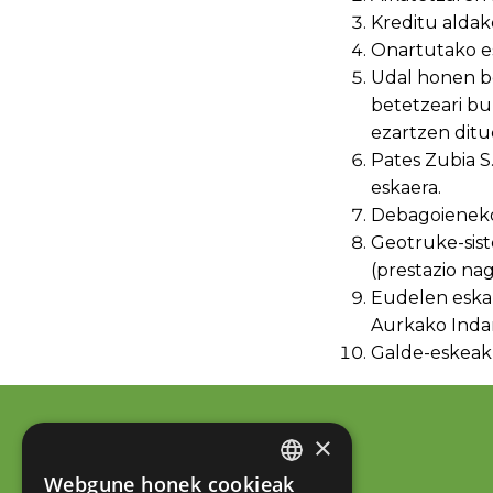
Kreditu aldak
Onartutako e
Udal honen b
betetzeari bu
ezartzen ditu
Pates Zubia S
eskaera.
Debagoieneko
Geotruke-sist
(prestazio na
Eudelen eska
Aurkako Indar
Galde-eskeak
×
Webgune honek cookieak