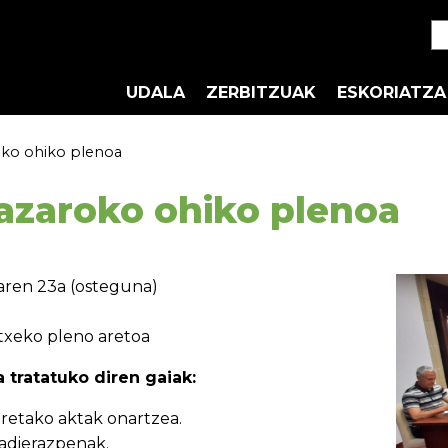
UDALA
ZERBITZUAK
ESKORIATZA
oko ohiko plenoa
azaroko ohiko plenoa
oaren 23a (osteguna)
xeko pleno aretoa
 tratatuko diren gaiak:
retako aktak onartzea.
adierazpenak.