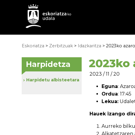
Eskoriatza
>
Zerbitzuak
>
Idazkaritza
> 2023ko azar
2023ko 
Harpidetza
2023 / 11 / 20
Harpidetu albisteetara
Eguna
: Azar
Ordua
: 17:45
Lekua:
Udalet
Hauek izango dira
Aurreko bilku
Alkatetzaren 