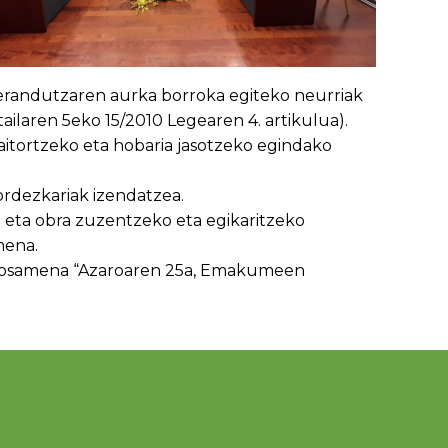
Berandutzaren aurka borroka egiteko neurriak
laren 5eko 15/2010 Legearen 4. artikulua).
 aitortzeko eta hobaria jasotzeko egindako
rdezkariak izendatzea.
 eta obra zuzentzeko eta egikaritzeko
mena.
oposamena “Azaroaren 25a, Emakumeen