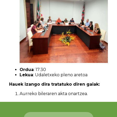
Ordua
: 17:30
Lekua
: Udaletxeko pleno aretoa
Hauek izango dira tratatuko diren gaiak:
Aurreko bileraren akta onartzea.