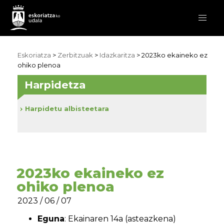
Eskoriatza
>
Zerbitzuak
>
Idazkaritza
> 2023ko ekaineko ez
ohiko plenoa
Harpidetza
Harpidetu albisteetara
2023ko ekaineko ez
ohiko plenoa
2023 / 06 / 07
Eguna
: Ekainaren 14a (asteazkena)