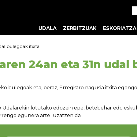
UDALA
ZERBITZUAK
ESKORIATZA
al bulegoak itxita
ren 24an eta 31n udal b
ko bulegoak eta, beraz, Erregistro nagusia itxita egong
ko Udalarekin lotutako edozein epe, betebehar edo e
rrengo egunera arte luzatzen da.