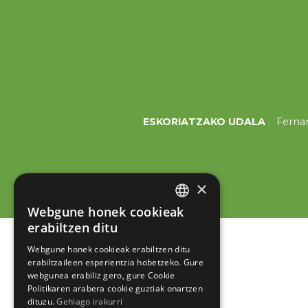
ESKORIATZAKO UDALA
Fernan
×
Webgune honek cookieak
BASQUE
erabiltzen ditu
SPANISH
Webgune honek cookieak erabiltzen ditu
erabiltzaileen esperientzia hobetzeko. Gure
webgunea erabiliz gero, gure Cookie
Politikaren arabera cookie guztiak onartzen
dituzu.
Gehiago irakurri