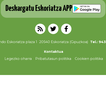
Deskargatu Eskoriatza APP
do Eskoriatza plaza 1
20540 Eskoriatza (Gipuzkoa)
Tel.: 94
Kontaktua
Legezko oharra
Pribatutasun politika
Cookien politika