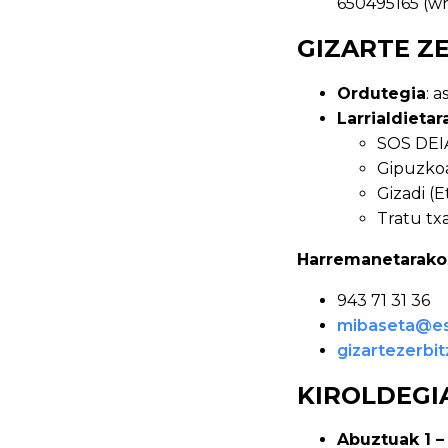
650495165 (w
GIZARTE Z
Ordutegia
: 
Larrialdietar
SOS DEIA
Gipuzkoa
Gizadi (
Tratu txa
Harremanetarako
943 71 31 36
mibaseta@es
gizartezerbi
KIROLDEGI
Abuztuak 1 –