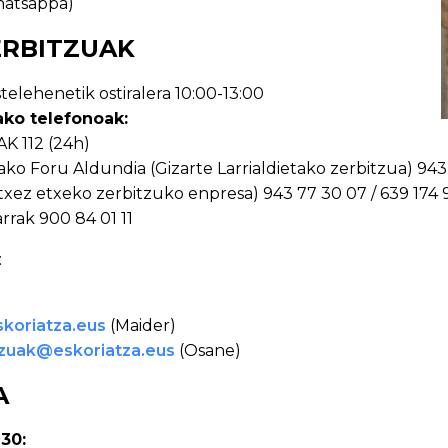
hatsappa)
ERBITZUAK
astelehenetik ostiralera 10:00-13:00
ako telefonoak:
K 112 (24h)
ko Foru Aldundia (Gizarte Larrialdietako zerbitzua) 943 
Etxez etxeko zerbitzuko enpresa) 943 77 30 07 / 639 174 9
rrak 900 84 01 11
:
koriatza.eus
(Maider)
tzuak@eskoriatza.
eus
(Osane)
A
 30: