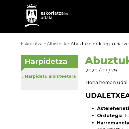
Eskoriatza
>
Albisteak
> Abuztuko ordutegia udal ze
Abuztuk
Harpidetza
2020 / 07 / 29
Harpidetu albisteetara
Hona hemen udal z
UDALETXEA-
Astelehenetik
Ordutegia
: 1
Harremaneta