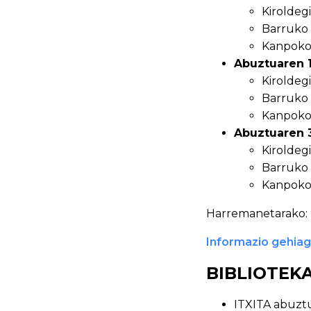
Kiroldegi
Barruko i
Kanpoko i
Abuztuaren 1
Kiroldegi
Barruko i
Kanpoko 
Abuztuaren 3
Kiroldegi
Barruko i
Kanpoko i
Harremanetarako: 
Informazio gehia
BIBLIOTEK
ITXITA abuztu