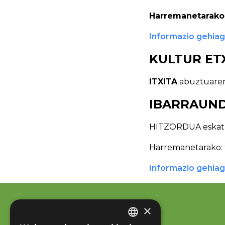
Harremanetarako
Informazio gehia
KULTUR ET
ITXITA
abuztuaren 
IBARRAUND
HITZORDUA eskatu b
Harremanetarako: 
Informazio gehia
×