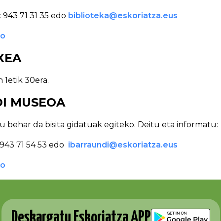
: 943 71 31 35 edo
biblioteka@eskoriatza.eus
go
XEA
1etik 30era.
I MUSEOA
ehar da bisita gidatuak egiteko. Deitu eta informatu:
943 71 54 53 edo
ibarraundi@eskoriatza.eus
go
Deskargatu Eskoriatza APP