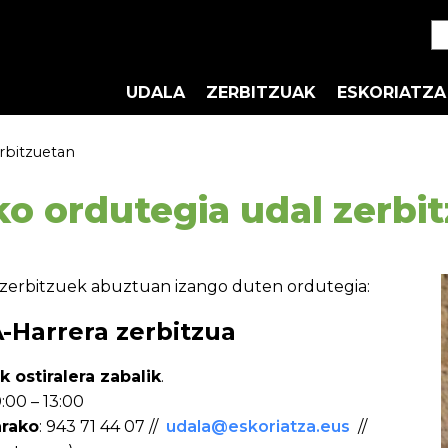
UDALA
ZERBITZUAK
ESKORIATZA
rbitzuetan
o ordutegia udal zerbi
erbitzuek abuztuan izango duten ordutegia:
Harrera zerbitzua
 ostiralera zabalik
.
0:00 – 13:00
rako
: 943 71 44 07 //
udala@eskoriatza.eus
//