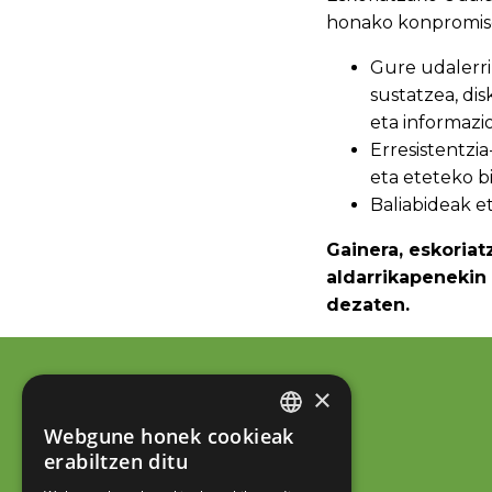
honako konpromiso
Gure udalerri
sustatzea, dis
eta informazi
Erresistentzia
eta eteteko b
Baliabideak e
Gainera, eskoria
aldarrikapenekin 
dezaten.
×
Webgune honek cookieak
BASQUE
erabiltzen ditu
SPANISH