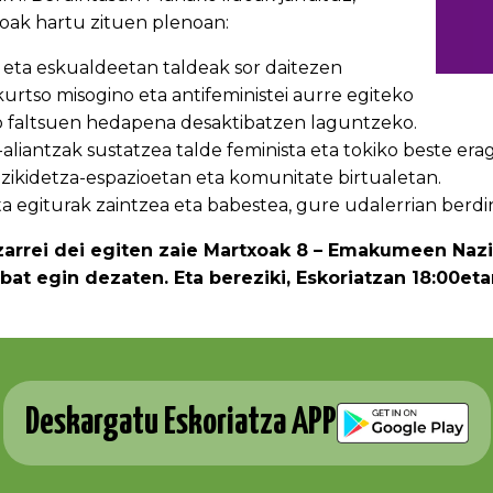
ak hartu zituen plenoan:
 eta eskualdeetan taldeak sor daitezen
kurtso misogino eta antifeministei aurre egiteko
o faltsuen hedapena desaktibatzen laguntzeko.
-aliantzak sustatzea talde feminista eta tokiko beste erag
izikidetza-espazioetan eta komunitate birtualetan.
ta egiturak zaintzea eta babestea, gure udalerrian berdin
tzarrei dei egiten zaie Martxoak 8 – Emakumeen Naz
bat egin dezaten. Eta bereziki, Eskoriatzan 18:00e
Deskargatu Eskoriatza APP