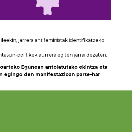
ileekin, jarrera antifeministak identifikatzeko
tasun-politikek aurrera egiten jarrai dezaten.
ioarteko Egunean antolatutako ekintza eta
tan egingo den manifestazioan parte-har