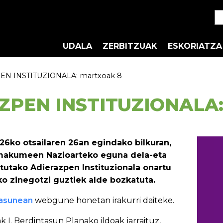
UDALA
ZERBITZUAK
ESKORIATZA
EN INSTITUZIONALA: martxoak 8
ZPEN INSTITUZIONALA:
26ko otsailaren 26an egindako bilkuran,
makumeen Nazioarteko eguna dela-eta
utako Adierazpen Instituzionala onartu
ko zinegotzi guztiek alde bozkatuta.
asunean
webgune honetan irakurri daiteke.
 I. Berdintasun Planako ildoak jarraituz,