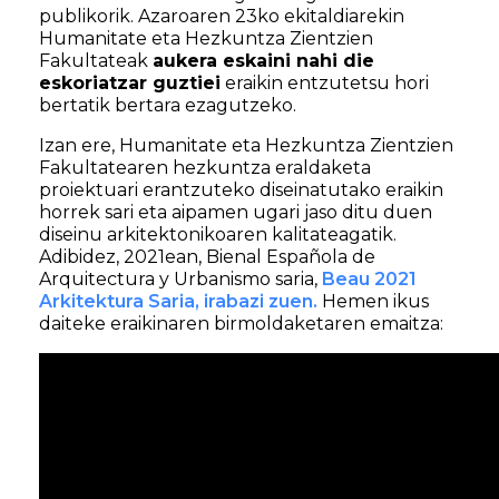
publikorik. Azaroaren 23ko ekitaldiarekin
Humanitate eta Hezkuntza Zientzien
Fakultateak
aukera eskaini nahi die
eskoriatzar guztiei
eraikin entzutetsu hori
bertatik bertara ezagutzeko.
Izan ere, Humanitate eta Hezkuntza Zientzien
Fakultatearen hezkuntza eraldaketa
proiektuari erantzuteko diseinatutako eraikin
horrek sari eta aipamen ugari jaso ditu duen
diseinu arkitektonikoaren kalitateagatik.
Adibidez, 2021ean, Bienal Española de
Arquitectura y Urbanismo saria,
Beau 2021
Arkitektura Saria, irabazi zuen.
Hemen ikus
daiteke eraikinaren birmoldaketaren emaitza: