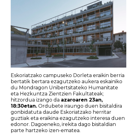
Eskoriatzako campuseko Dorleta eraikin berria
bertatik bertara ezagutzeko aukera eskainiko
du Mondragon Unibertsitateko Humanitate
eta Hezkuntza Zientzien Fakultateak;
hitzordua izango da
azaroaren 23an,
18:30etan.
Ordubete iraungo duen bisitaldira
gonbidatuta daude Eskoriatzako herritar
guztiak eta eraikina ezagutzeko interesa duen
edonor. Dagoeneko, irekita dago bisitaldian
parte hartzeko izen-ematea.