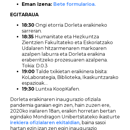
Eman izena:
Bete formularioa.
EGITARAUA
18:30
Ongi etorria Dorleta eraikineko
sarreran.
18:35
Humanitate eta Hezkuntza
Zientzien Fakultateko eta Eskoriatzako
Udalaren hitzarmenaren markoaren
azalpen laburra eta Dorleta eraikina
eraberritzeko prozesuaren azalpena.
Tokia: D.0.3
19:00
Talde txikietan eraikinera bisita:
KoLaborategia, Biblioteka, Ikaskuntzarako
espazioak…
19:30
Luntxa KoopKafen.
Dorleta eraikinaren inaugurazio ofiziala
pandemia garaian egin zen, hain zuzen ere,
2020ko irailaren 18an, eraikin horretan bertan
egindako Mondragon Unibertsitateko ikasturte
irekiera ofizialaren ekitaldian
, baina sasoi
hartan ezin izan zen egin inaugurazio