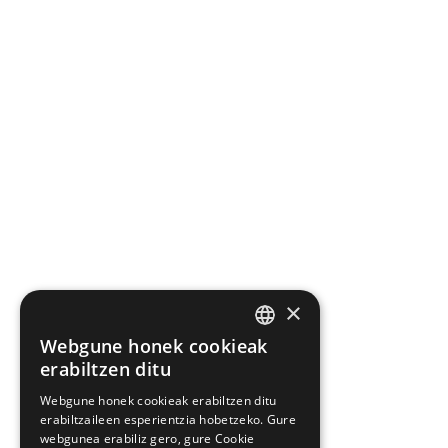
×
Webgune honek cookieak
BASQUE
erabiltzen ditu
SPANISH
Webgune honek cookieak erabiltzen ditu
erabiltzaileen esperientzia hobetzeko. Gure
webgunea erabiliz gero, gure Cookie