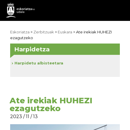
Eskoriatza
>
Zerbitzuak
>
Euskara
> Ate irekiak HUHEZI
ezagutzeko
Harpidetza
Harpidetu albisteetara
Ate irekiak HUHEZI
ezagutzeko
2023 / 11 / 13