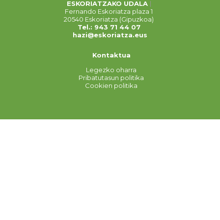
ESKORIATZAKO UDALA
Fernando Eskoriatza plaza 1
20540 Eskoriatza (Gipuzkoa)
Tel.: 943 71 44 07
hazi@eskoriatza.eus
Kontaktua
Legezko oharra
Pribatutasun politika
Cookien politika