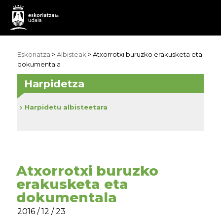
Eskoriatza
>
Albisteak
> Atxorrotxi buruzko erakusketa eta
dokumentala
Harpidetza
Harpidetu albisteetara
Atxorrotxi buruzko
erakusketa eta
dokumentala
2016 / 12 / 23