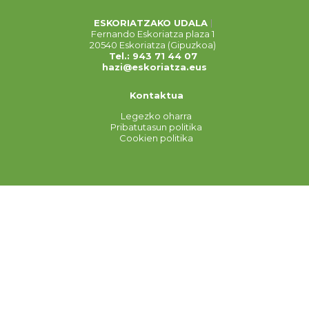
ESKORIATZAKO UDALA
Fernando Eskoriatza plaza 1
20540 Eskoriatza (Gipuzkoa)
Tel.: 943 71 44 07
hazi@eskoriatza.eus
Kontaktua
Legezko oharra
Pribatutasun politika
Cookien politika