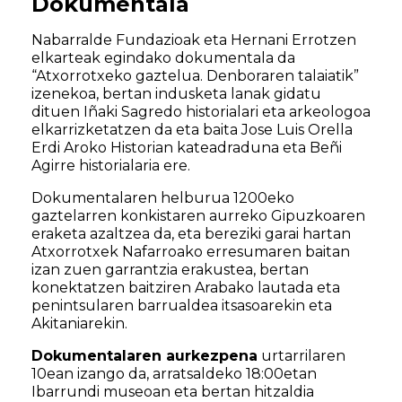
Dokumentala
Nabarralde Fundazioak eta Hernani Errotzen
elkarteak egindako dokumentala da
“Atxorrotxeko gaztelua. Denboraren talaiatik”
izenekoa, bertan indusketa lanak gidatu
dituen Iñaki Sagredo historialari eta arkeologoa
elkarrizketatzen da eta baita Jose Luis Orella
Erdi Aroko Historian kateadraduna eta Beñi
Agirre historialaria ere.
Dokumentalaren helburua 1200eko
gaztelarren konkistaren aurreko Gipuzkoaren
eraketa azaltzea da, eta bereziki garai hartan
Atxorrotxek Nafarroako erresumaren baitan
izan zuen garrantzia erakustea, bertan
konektatzen baitziren Arabako lautada eta
penintsularen barrualdea itsasoarekin eta
Akitaniarekin.
Dokumentalaren aurkezpena
urtarrilaren
10ean izango da, arratsaldeko 18:00etan
Ibarrundi museoan eta bertan hitzaldia