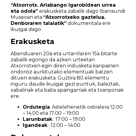
“Atxorrotx. Arlabango igarobidean urrea
eta odola”
erakusketa zabalik dago Ibarraundi
Museoan eta
“Atxorrotxeko gaztelua.
Denboraren talaiatik”
dokumentala ere
ikusgai dago.
Erakusketa
Abenduaren 20a eta urtarrilaren 15a bitarte
zabalik egongo da azken urteetan
Atxorrotxen egin diren indusketa kanpainen
ondorioz aurkitutako elementuak batzen
dituen erakusketa. Guztira 80 elementu
inguru daude ikusgai: gezi puntuk, baleztak,
xabalinak eta baita apaingarriak eta txanponak
ere.
Ordutegia
:
Astelehenetik ostiralera 12:00
– 14:00 eta 17:00 – 19:00
Larunbatak
: 17:00 – 19:00
Igandeak
: 12:00 – 14:00