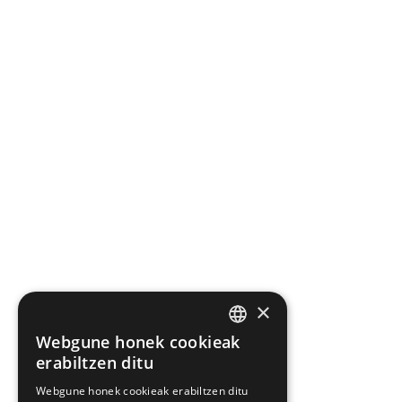
×
Webgune honek cookieak
BASQUE
erabiltzen ditu
SPANISH
Webgune honek cookieak erabiltzen ditu