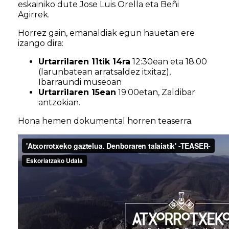
eskainiko dute Jose Luis Orella eta Beñi
Agirrek.
Horrez gain, emanaldiak egun hauetan ere
izango dira:
Urtarrilaren 11tik 14ra
12:30ean eta 18:00
(larunbatean arratsaldez itxitaz),
Ibarraundi museoan
Urtarrilaren 15ean
19:00etan, Zaldibar
antzokian.
Hona hemen dokumental horren teaserra.