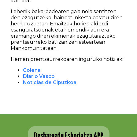
aurrera .
Lehenik bakardadearen gaia nola sentitzen
den ezagutzeko hainbat inkesta pasatu ziren
herri guztietan. Emaitzak horien alderdi
esanguratsuenak eta hemendik aurrera
eramango diren ekimenak ezagutarazteko
prentsaurreko bat izan zen asteartean
Mankomunitatean.
Hemen prentsaurrekoaren inguruko notiziak:
Goiena
Diario Vasco
Noticias de Gipuzkoa
Deskargatu Eskoriatza APP