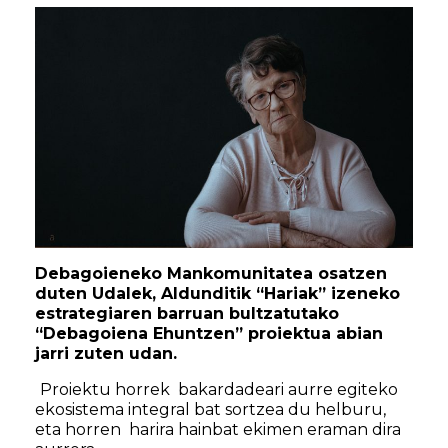
Debagoieneko Mankomunitatea osatzen
duten Udalek, Aldunditik “Hariak” izeneko
estrategiaren barruan bultzatutako
“Debagoiena Ehuntzen” proiektua abian
jarri zuten udan.
Proiektu horrek bakardadeari aurre egiteko
ekosistema integral bat sortzea du helburu,
eta horren harira hainbat ekimen eraman dira