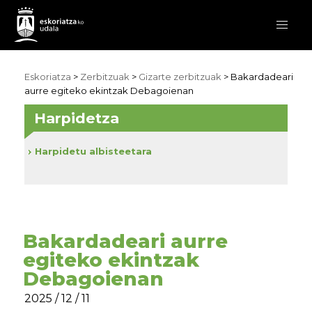
Eskoriatza
>
Zerbitzuak
>
Gizarte zerbitzuak
> Bakardadeari
aurre egiteko ekintzak Debagoienan
Harpidetza
Harpidetu albisteetara
Bakardadeari aurre
egiteko ekintzak
Debagoienan
2025 / 12 / 11