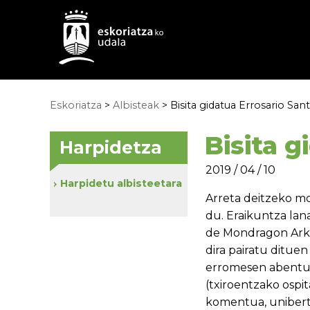
Eskoriatza
>
Albisteak
> Bisita gidatua Errosario Sa
Bisita 
Harpidetza
2019 / 04 / 10
Harpidetu albisteetara
Arreta deitzeko m
du. Eraikuntza lan
de Mondragon Arka
dira pairatu ditue
erromesen abentur
(txiroentzako ospit
komentua, uniberts