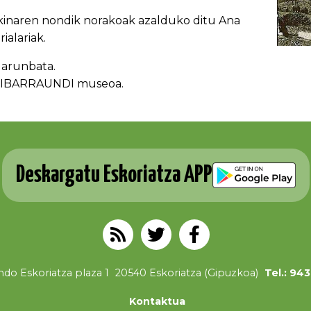
ikinaren nondik norakoak azalduko ditu Ana
ialariak.
 larunbata.
IBARRAUNDI museoa.
Deskargatu Eskoriatza APP
do Eskoriatza plaza 1
20540 Eskoriatza (Gipuzkoa)
Tel.: 94
Kontaktua