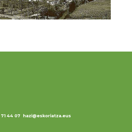
3 71 44 07
hazi@eskoriatza.eus