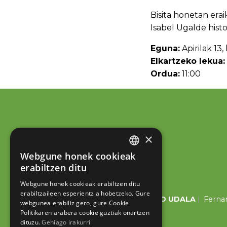
Bisita honetan era
Isabel Ugalde histor
Eguna:
Apirilak 13,
Elkartzeko lekua:
Ordua:
11:00
×
Webgune honek cookieak
BASQUE
erabiltzen ditu
SPANISH
Webgune honek cookieak erabiltzen ditu
erabiltzaileen esperientzia hobetzeko. Gure
ESKORIATZAKO UDALA
Fernan
webgunea erabiliz gero, gure Cookie
Politikaren arabera cookie guztiak onartzen
dituzu.
Gehiago irakurri