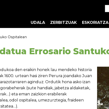
UDALA
ZERBITZUAK
ESKORIATZA
ntuko Ospitalean
gidatua Errosario Santuk
odukoa den eraikin honek lau mendeko historia
ak 1600. urtean hasi ziren Perura joandako Juan
razotarraren aginduz. Ordutik hona asko izan
n gorabeherak (sute handiak, jabetza aldaketak,
ak…) eta eman zaizkion erabilerak
alea, odol ospitalea, umezurztegia, fraideen
itatea…).