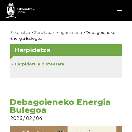
Eskoriatza
>
Zerbitzuak
>
Ingurumena
> Debagoieneko
Energia Bulegoa
Harpidetza
Harpidetu albisteetara
Debagoieneko Energia
Bulegoa
2026 / 02 / 04