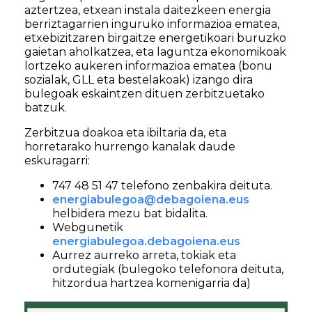
aztertzea, etxean instala daitezkeen energia
berriztagarrien inguruko informazioa ematea,
etxebizitzaren birgaitze energetikoari buruzko
gaietan aholkatzea, eta laguntza ekonomikoak
lortzeko aukeren informazioa ematea (bonu
sozialak, GLL eta bestelakoak) izango dira
bulegoak eskaintzen dituen zerbitzuetako
batzuk.
Zerbitzua doakoa eta ibiltaria da, eta
horretarako hurrengo kanalak daude
eskuragarri:
747 48 51 47 telefono zenbakira deituta.
energiabulegoa@debagoiena.eus
helbidera mezu bat bidalita.
Webgunetik
energiabulegoa.debagoiena.eus
Aurrez aurreko arreta, tokiak eta
ordutegiak (bulegoko telefonora deituta,
hitzordua hartzea komenigarria da)