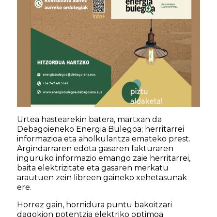
Urtea hastearekin batera, martxan da
Debagoieneko Energia Bulegoa; herritarrei
informazioa eta aholkularitza emateko prest.
Argindarraren edota gasaren fakturaren
inguruko informazio emango zaie herritarrei,
baita elektrizitate eta gasaren merkatu
arautuen zein libreen gaineko xehetasunak
ere.
Horrez gain, hornidura puntu bakoitzari
dagokion potentzia elektriko optimoa