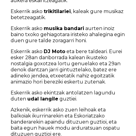
aukera eskaintzeagatik.
Eskerrik asko
trikitilariei
, kaleak gure musikaz
betetzeagatik.
Eskerrik asko
musika bandari
aurten inoiz
baino txoko gehiagotara iristeko ahalegina egin
duen gure talde zoragarri honi.
Eskerrik asko
DJ Moto
eta bere taldeari. Eurei
esker 28an danborrada kalean ikusteko
nostalgia goxotzea lortu genuelako eta 29an
denok dantzan jarri gintuztelako, batez ere
adineko jendea, etxeetatik nahiz egoitzatik
animazio hori bereziki eskertu zutenak.
Eskerrik asko ekintzak antolatzen lagundu
duten
udal langile
guztiei.
Azkenik, eskerrik asko zuen leihoak eta
balkoiak ikurrinarekin eta Eskoriatzako
banderarekin apaindu dituzuen guztioi, eta
baita egun hauek modu arduratsuan ospatu
dituzuen guztioi ere.