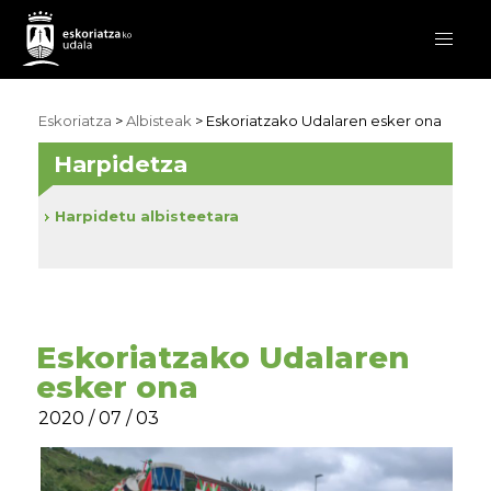
Eskoriatza
>
Albisteak
> Eskoriatzako Udalaren esker ona
Harpidetza
Harpidetu albisteetara
Eskoriatzako Udalaren
esker ona
2020 / 07 / 03