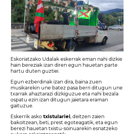
Eskoriatzako Udalak eskerrak eman nahi dizkie
hain bereziak izan diren egun hauetan parte
hartu duten guztiei.
Egun ezberdinak izan dira, baina zuen
musikarekin une batez pasa berri ditugun une
txarrak ahaztarazi dizkiguzue eta nahi bezala
ospatu ezin izan ditugun jaietara eraman
gaituzue.
Eskerrik asko
txistulariei
, deitzen zaien
bakoitzean, beti, prest egoteagatik, eta egun
berezi hauetan txistu-soinuarekin esnatzeko