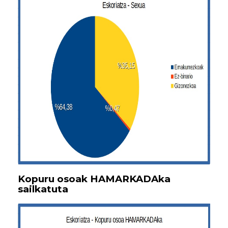
Kopuru osoak HAMARKADAka
sailkatuta