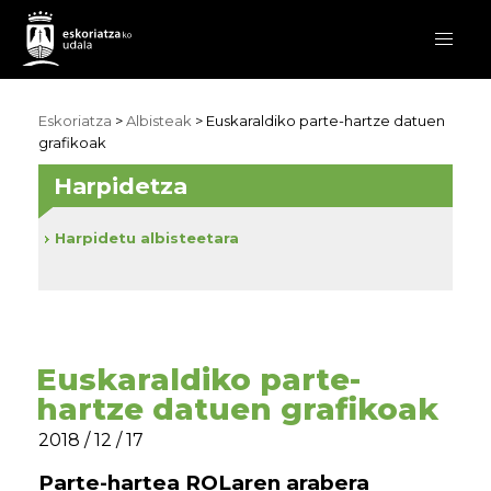
Eskoriatza
>
Albisteak
> Euskaraldiko parte-hartze datuen
grafikoak
Harpidetza
Harpidetu albisteetara
Euskaraldiko parte-
hartze datuen grafikoak
2018 / 12 / 17
Parte-hartea ROLaren arabera