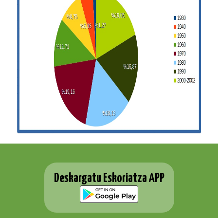
Deskargatu Eskoriatza APP