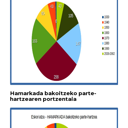
Hamarkada bakoitzeko parte-
hartzearen portzentaia