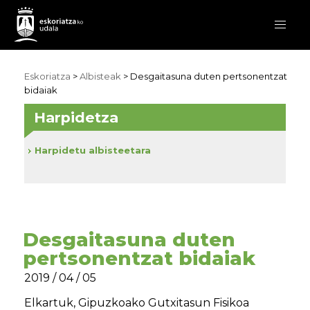
Eskoriatza
>
Albisteak
> Desgaitasuna duten pertsonentzat
bidaiak
Harpidetza
Harpidetu albisteetara
Desgaitasuna duten
pertsonentzat bidaiak
2019 / 04 / 05
Elkartuk, Gipuzkoako Gutxitasun Fisikoa