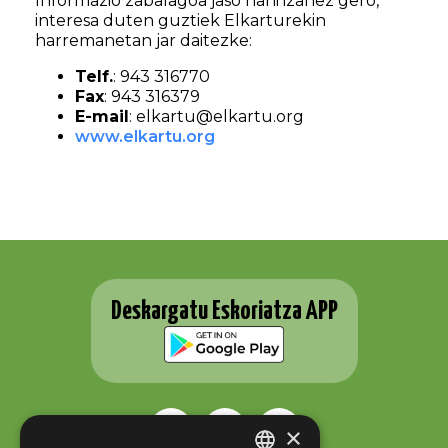
Informazio zabalagoa jaso nahi izanez gero,
interesa duten guztiek Elkarturekin
harremanetan jar daitezke:
Telf.
: 943 316770
Fax
: 943 316379
E-mail
: elkartu@elkartu.org
www.elkartu.org
Deskargatu Eskoriatza APP
×