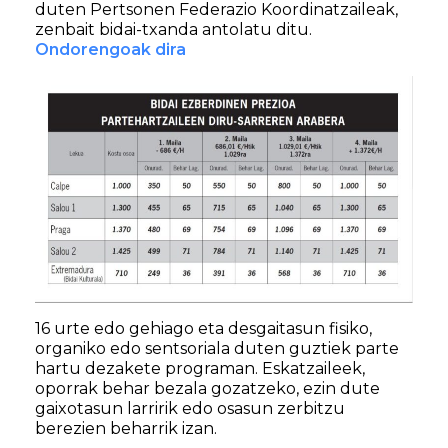
duten Pertsonen Federazio Koordinatzaileak,
zenbait bidai-txanda antolatu ditu.
Ondorengoak dira
16 urte edo gehiago eta desgaitasun fisiko,
organiko edo sentsoriala duten guztiek parte
hartu dezakete programan. Eskatzaileek,
oporrak behar bezala gozatzeko, ezin dute
gaixotasun larririk edo osasun zerbitzu
berezien beharrik izan.