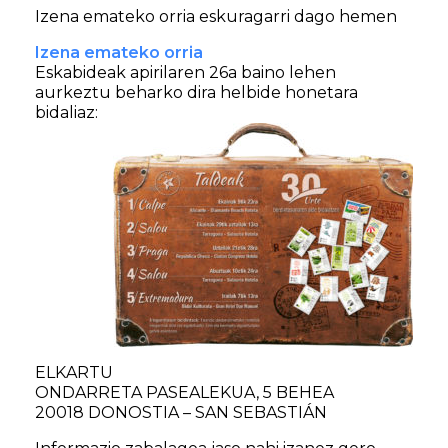
Izena emateko orria eskuragarri dago hemen
Izena emateko orria
Eskabideak apirilaren 26a baino lehen
aurkeztu beharko dira helbide honetara
bidaliaz:
ELKARTU
ONDARRETA PASEALEKUA, 5 BEHEA
20018 DONOSTIA – SAN SEBASTIÁN