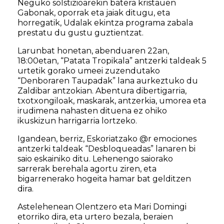
Neguko solstizioarekin batera kristauen
Gabonak, oporrak eta jaiak ditugu, eta
horregatik, Udalak ekintza programa zabala
prestatu du gustu guztientzat.
Larunbat honetan, abenduaren 22an,
18:00etan, “Patata Tropikala” antzerki taldeak 5
urtetik gorako umeei zuzendutako
“Denboraren Taupadak” lana aurkeztuko du
Zaldibar antzokian. Abentura dibertigarria,
txotxongiloak, maskarak, antzerkia, umorea eta
irudimena nahasten dituena ez ohiko
ikuskizun harrigarria lortzeko.
Igandean, berriz, Eskoriatzako @r emociones
antzerki taldeak “Desbloqueadas” lanaren bi
saio eskainiko ditu. Lehenengo saiorako
sarrerak berehala agortu ziren, eta
bigarrenerako hogeita hamar bat gelditzen
dira.
Astelehenean Olentzero eta Mari Domingi
etorriko dira, eta urtero bezala, beraien