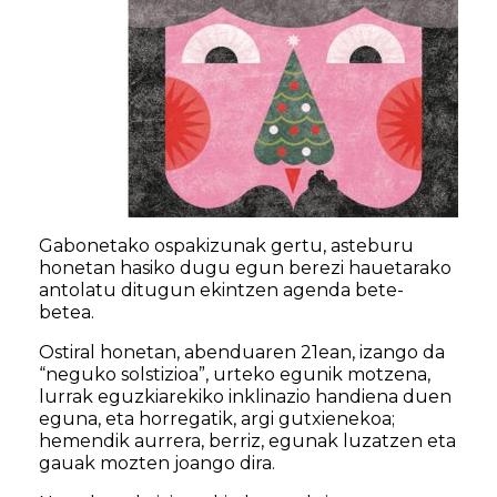
Gabonetako ospakizunak gertu, asteburu
honetan hasiko dugu egun berezi hauetarako
antolatu ditugun ekintzen agenda bete-
betea.
Ostiral honetan, abenduaren 21ean, izango da
“neguko solstizioa”, urteko egunik motzena,
lurrak eguzkiarekiko inklinazio handiena duen
eguna, eta horregatik, argi gutxienekoa;
hemendik aurrera, berriz, egunak luzatzen eta
gauak mozten joango dira.