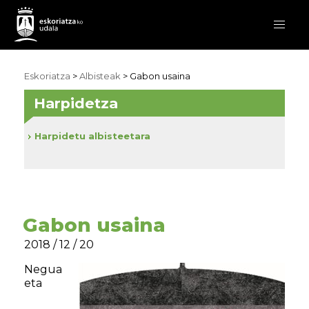
Eskoriatza
>
Albisteak
> Gabon usaina
Harpidetza
Harpidetu albisteetara
Gabon usaina
2018 / 12 / 20
Negua
eta