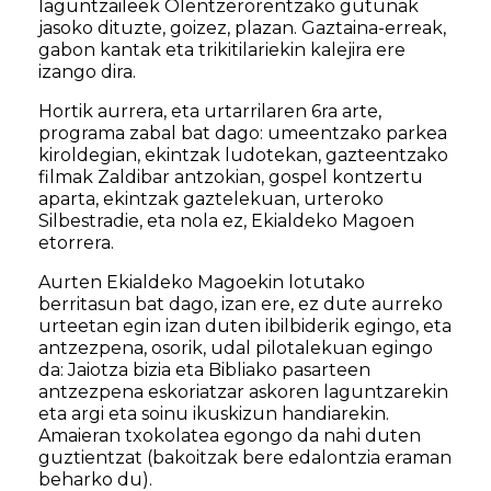
laguntzaileek Olentzerorentzako gutunak
jasoko dituzte, goizez, plazan. Gaztaina-erreak,
gabon kantak eta trikitilariekin kalejira ere
izango dira.
Hortik aurrera, eta urtarrilaren 6ra arte,
programa zabal bat dago: umeentzako parkea
kiroldegian, ekintzak ludotekan, gazteentzako
filmak Zaldibar antzokian, gospel kontzertu
aparta, ekintzak gaztelekuan, urteroko
Silbestradie, eta nola ez, Ekialdeko Magoen
etorrera.
Aurten Ekialdeko Magoekin lotutako
berritasun bat dago, izan ere, ez dute aurreko
urteetan egin izan duten ibilbiderik egingo, eta
antzezpena, osorik, udal pilotalekuan egingo
da: Jaiotza bizia eta Bibliako pasarteen
antzezpena eskoriatzar askoren laguntzarekin
eta argi eta soinu ikuskizun handiarekin.
Amaieran txokolatea egongo da nahi duten
guztientzat (bakoitzak bere edalontzia eraman
beharko du).