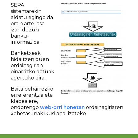
SEPA
sistemarekin
aldatu egingo da
orain arte jaso
izan duzun
banku-
informazioa.
Banketxeak
bidaltzen duen
ordainagirian
oinarrizko datuak
agertuko dira.
Baita beharrezko
erreferentzia eta
klabea ere,
ondorengo
web-orri honetan
ordainagiriaren
xehetasunak ikusi ahal izateko