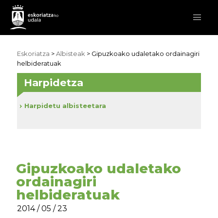
Eskoriatza
>
Albisteak
> Gipuzkoako udaletako ordainagiri
helbideratuak
Harpidetza
Harpidetu albisteetara
Gipuzkoako udaletako
ordainagiri
helbideratuak
2014 / 05 / 23