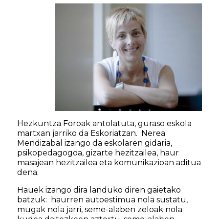
Hezkuntza Foroak antolatuta, guraso eskola
martxan jarriko da Eskoriatzan. Nerea
Mendizabal izango da eskolaren gidaria,
psikopedagogoa, gizarte h
ezitzailea, haur
masajean hezitzailea eta komunikazioan aditua
dena.
Hauek izango dira landuko diren gaietako
batzuk: haurren autoestimua nola sustatu,
mugak nola jarri, seme-alaben zeloak nola