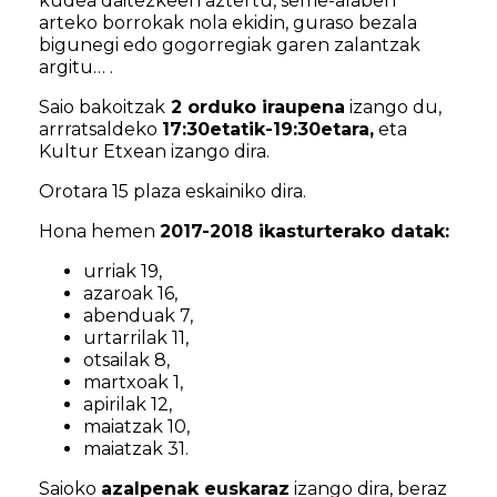
kudea daitezkeen aztertu, seme-alaben
arteko borrokak nola ekidin, guraso bezala
bigunegi edo gogorregiak garen zalantzak
argitu… .
Saio bakoitzak
2 orduko iraupena
izango du,
arrratsaldeko
17:30etatik-19:30etara,
eta
Kultur Etxean izango dira.
Orotara 15 plaza eskainiko dira.
Hona hemen
2017-2018 ikasturterako datak:
urriak 19,
azaroak 16,
abenduak 7,
urtarrilak 11,
otsailak 8,
martxoak 1,
apirilak 12,
maiatzak 10,
maiatzak 31.
Saioko
azalpenak euskaraz
izango dira, beraz