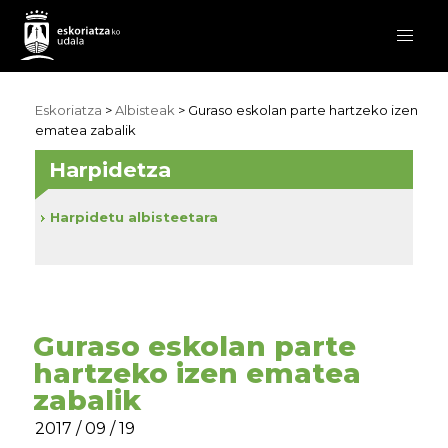
Eskoriatza
>
Albisteak
> Guraso eskolan parte hartzeko izen
ematea zabalik
Harpidetza
Harpidetu albisteetara
Guraso eskolan parte
hartzeko izen ematea
zabalik
2017 / 09 / 19