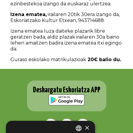
ezinbestekoa izango da euskaraz ulertzea.
Izena ematea,
irailaren 20tik 30era izango da,
Eskoriatzako Kultur Etxean, 943714688.
Izena ematea luza daiteke plazarik libre
geratzen bada, aldiz plazak irailaren 30a baino
lehen amaitzen badira izena ematea itxi egingo
da.
Guraso eskolako matrikulazioak
20€ balio du.
Deskargatu Eskoriatza APP
×