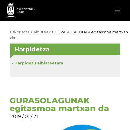
Eskoriatza
>
Albisteak
> GURASOLAGUNAK egitasmoa martxan
da
Harpidetza
Harpidetu albisteetara
GURASOLAGUNAK
egitasmoa martxan da
2019 / 01 / 21