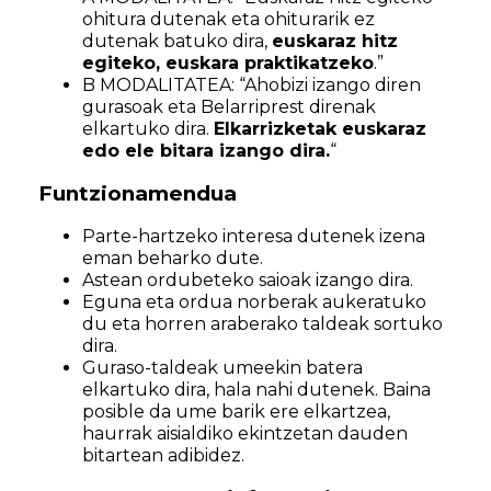
ohitura dutenak eta ohiturarik ez
dutenak batuko dira,
euskaraz hitz
egiteko, euskara praktikatzeko
.”
B MODALITATEA: “Ahobizi izango diren
gurasoak eta Belarriprest direnak
elkartuko dira.
Elkarrizketak euskaraz
edo ele bitara izango dira.
“
Funtzionamendua
Parte-hartzeko interesa dutenek izena
eman beharko dute.
Astean ordubeteko saioak izango dira.
Eguna eta ordua norberak aukeratuko
du eta horren araberako taldeak sortuko
dira.
Guraso-taldeak umeekin batera
elkartuko dira, hala nahi dutenek. Baina
posible da ume barik ere elkartzea,
haurrak aisialdiko ekintzetan dauden
bitartean adibidez.