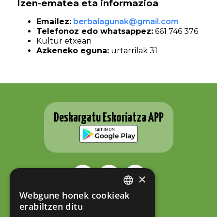
Izen-ematea eta informazioa
Emailez:
berbalagunak@gmail.com
Telefonoz edo whatsappez:
661 746 376
Kultur etxean
Azkeneko eguna:
urtarrilak 31
Deskargatu Eskoriatza APP
×
Webgune honek cookieak
BASQUE
ESKORIATZAKO UDALA
erabiltzen ditu
Fernando Eskoriatza plaza 1
SPANISH