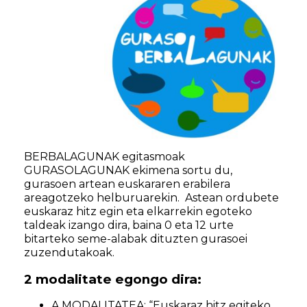
BERBALAGUNAK egitasmoak
GURASOLAGUNAK ekimena sortu du,
gurasoen artean euskararen erabilera
areagotzeko helburuarekin. Astean ordubete
euskaraz hitz egin eta elkarrekin egoteko
taldeak izango dira, baina 0 eta 12 urte
bitarteko seme-alabak dituzten gurasoei
zuzendutakoak.
2 modalitate egongo dira:
A MODALITATEA: “Euskaraz hitz egiteko