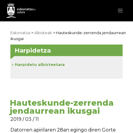
Eskoriatza
>
Albisteak
> Hauteskunde-zerrenda jendaurrean
ikusgai
Harpidetza
Harpidetu albisteetara
Hauteskunde-zerrenda
jendaurrean ikusgai
2019 / 03 / 11
Datorren apirilaren 28an egingo diren Gorte