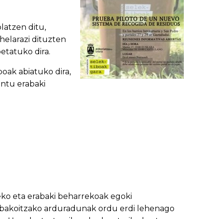
latzen ditu,
helarazi dituzten
etatuko dira.
oak abiatuko dira,
ontu erabaki
eko eta erabaki beharrekoak egoki
e bakoitzako arduradunak ordu erdi lehenago