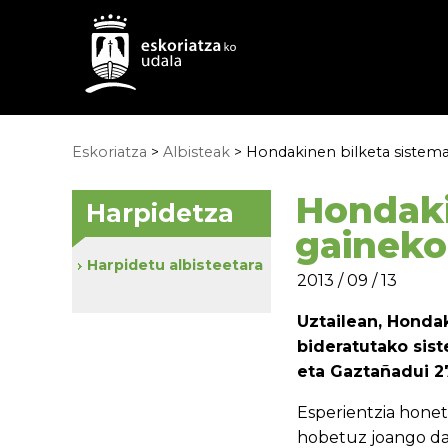
Eskoriatza
>
Albisteak
> Hondakinen bilketa sistema 
Hondaki
Harpidetza
gaineko 
Harpidetu albisteetara
2013 / 09 / 13
Uztailean, Honda
bideratutako sis
eta Gaztañadui 2
Esperientzia honeta
hobetuz joango da,