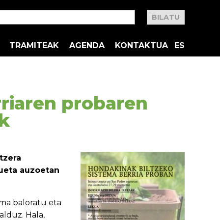
TRAMITEAK
AGENDA
KONTAKTUA
ES
rriaren probaren
ak
tzera
xueta auzoetan
ema baloratu eta
lduz. Hala,