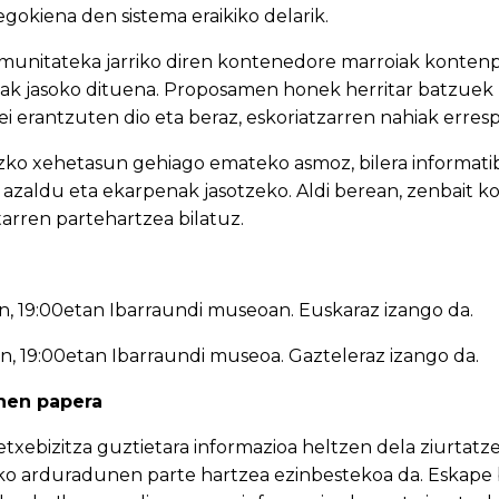
egokiena den sistema eraikiko delarik.
munitateka jarriko diren kontenedore marroiak kontenp
ak jasoko dituena. Proposamen honek herritar batzuek 
ei erantzuten dio eta beraz, eskoriatzarren nahiak erresp
ko xehetasun gehiago emateko asmoz, bilera informatib
 azaldu eta ekarpenak jasotzeko. Aldi berean, zenbait k
tarren partehartzea bilatuz.
n, 19:00etan Ibarraundi museoan. Euskaraz izango da.
n, 19:00etan Ibarraundi museoa. Gazteleraz izango da.
nen papera
txebizitza guztietara informazioa heltzen dela ziurtatz
riko arduradunen parte hartzea ezinbestekoa da. Eskap