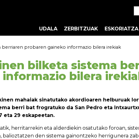
UDALA
ZERBITZUAK
ESKORIATZA
berriaren probaren gaineko informazio bilera irekiak
nen bilketa sistema be
informazio bilera ireki
kinen mahaiak sinatutako akordioaren helburuak lor
tema berri bat frogratuko da San Pedro eta Intxaurt
7 eta 29 eskapeetan.
tik, herritarrekin eta alderdiekin osatutako foroan, sist
 balioztatzen den sistema gainontzeko herrigunera zaba